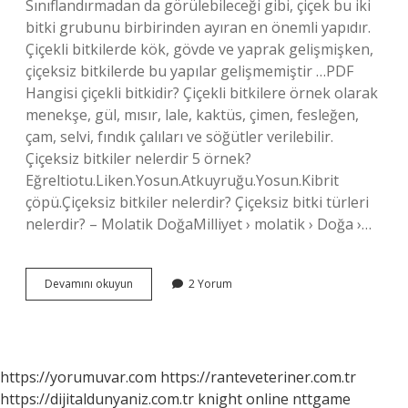
Sınıflandırmadan da görülebileceği gibi, çiçek bu iki
bitki grubunu birbirinden ayıran en önemli yapıdır.
Çiçekli bitkilerde kök, gövde ve yaprak gelişmişken,
çiçeksiz bitkilerde bu yapılar gelişmemiştir …PDF
Hangisi çiçekli bitkidir? Çiçekli bitkilere örnek olarak
menekşe, gül, mısır, lale, kaktüs, çimen, fesleğen,
çam, selvi, fındık çalıları ve söğütler verilebilir.
Çiçeksiz bitkiler nelerdir 5 örnek?
Eğreltiotu.Liken.Yosun.Atkuyruğu.Yosun.Kibrit
çöpü.Çiçeksiz bitkiler nelerdir? Çiçeksiz bitki türleri
nelerdir? – Molatik DoğaMilliyet › molatik › Doğa ›…
Çiçekli
Devamını okuyun
2 Yorum
Bitkiler
Nelerdir
5
Sınıf
https://yorumuvar.com
https://ranteveteriner.com.tr
https://dijitaldunyaniz.com.tr
knight online
nttgame