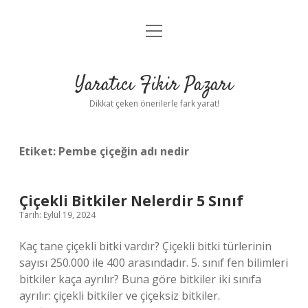
menüyü
Anasayfa
aç
Gizlilik Politikası
Yaratıcı Fikir Pazarı
Yasal Uyarı
Dikkat çeken önerilerle fark yarat!
Hakkımızda
Etiket:
Pembe çiçeğin adı nedir
Çiçekli Bitkiler Nelerdir 5 Sınıf
Tarih: Eylül 19, 2024
Kaç tane çiçekli bitki vardır? Çiçekli bitki türlerinin
sayısı 250.000 ile 400 arasındadır. 5. sınıf fen bilimleri
bitkiler kaça ayrılır? Buna göre bitkiler iki sınıfa
ayrılır: çiçekli bitkiler ve çiçeksiz bitkiler.