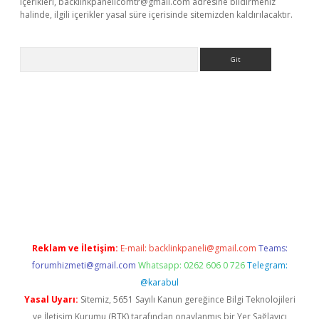
içerikleri,
backlinkpanelicomtr@gmail.com
adresine bildirmeniz
halinde, ilgili içerikler yasal süre içerisinde sitemizden kaldırılacaktır.
Arama
ne
Reklam ve İletişim:
E-mail:
backlinkpaneli@gmail.com
Teams:
forumhizmeti@gmail.com
Whatsapp: 0262 606 0 726
Telegram:
@karabul
Yasal Uyarı:
Sitemiz, 5651 Sayılı Kanun gereğince Bilgi Teknolojileri
ve İletişim Kurumu (BTK) tarafından onaylanmış bir Yer Sağlayıcı