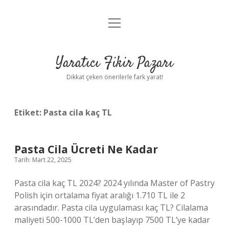
menüyü
Anasayfa
aç
Gizlilik Politikası
Yaratıcı Fikir Pazarı
Yasal Uyarı
Dikkat çeken önerilerle fark yarat!
Hakkımızda
Etiket:
Pasta cila kaç TL
Pasta Cila Ücreti Ne Kadar
Tarih: Mart 22, 2025
Pasta cila kaç TL 2024? 2024 yılında Master of Pastry
Polish için ortalama fiyat aralığı 1.710 TL ile 2
arasındadır. Pasta cila uygulaması kaç TL? Cilalama
maliyeti 500-1000 TL’den başlayıp 7500 TL’ye kadar