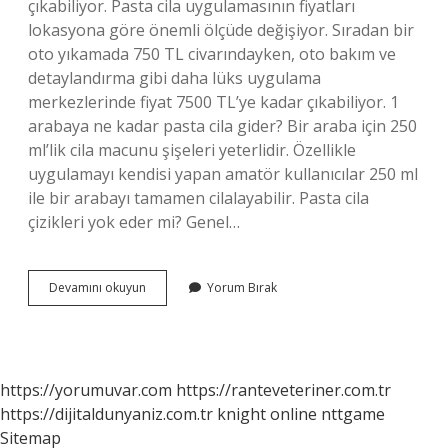
çıkabiliyor. Pasta cila uygulamasının fiyatları
lokasyona göre önemli ölçüde değişiyor. Sıradan bir
oto yıkamada 750 TL civarındayken, oto bakım ve
detaylandırma gibi daha lüks uygulama
merkezlerinde fiyat 7500 TL’ye kadar çıkabiliyor. 1
arabaya ne kadar pasta cila gider? Bir araba için 250
ml’lik cila macunu şişeleri yeterlidir. Özellikle
uygulamayı kendisi yapan amatör kullanıcılar 250 ml
ile bir arabayı tamamen cilalayabilir. Pasta cila
çizikleri yok eder mi? Genel…
Pasta
Devamını okuyun
Yorum Bırak
Cila
Ücreti
Ne
Kadar
https://yorumuvar.com
https://ranteveteriner.com.tr
https://dijitaldunyaniz.com.tr
knight online
nttgame
Sitemap