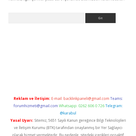
Arama
e
Reklam ve İletişim:
E-mail:
backlinkpaneli@gmail.com
Teams:
forumhizmeti@gmail.com
Whatsapp: 0262 606 0 726
Telegram:
@karabul
Yasal Uyarı:
Sitemiz, 5651 Sayılı Kanun gereğince Bilgi Teknolojileri
ve İletişim Kurumu (BTK) tarafından onaylanmış bir Yer Sağlayıcı
olarak hizmet vermektedir. Bu nedenle, sitedeki içerikleri proaktif