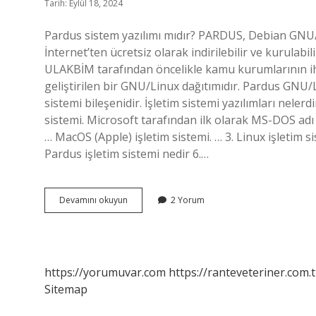
Tarih: Eylül 18, 2024
Pardus sistem yazılımı mıdır? PARDUS, Debian GNU/Li
İnternet’ten ücretsiz olarak indirilebilir ve kurulab
ULAKBİM tarafından öncelikle kamu kurumlarının ih
geliştirilen bir GNU/Linux dağıtımıdır. Pardus GNU/L
sistemi bileşenidir. İşletim sistemi yazılımları neler
sistemi. Microsoft tarafından ilk olarak MS-DOS adı
… MacOS (Apple) işletim sistemi. … 3. Linux işletim si
Pardus işletim sistemi nedir 6.…
Pardus
Devamını okuyun
2 Yorum
Bir
Sistem
Yazılımı
Mıdır
https://yorumuvar.com
https://ranteveteriner.com.t
Sitemap