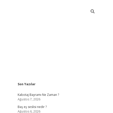
Sidebar
Son Yazılar
vdcasino.online
Kabotaj Bayramı Ne Zaman ?
Ağustos 7, 2026
Baş eş seslisi nedir ?
Ağustos 6, 2026