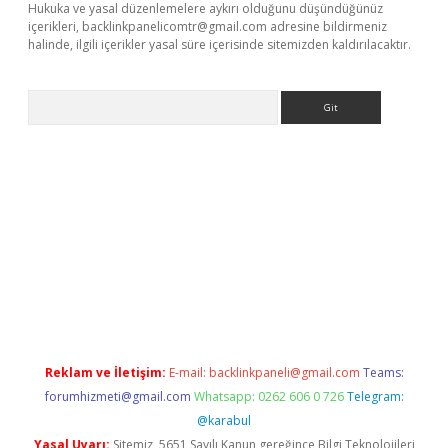
Hukuka ve yasal düzenlemelere aykırı olduğunu düşündüğünüz
içerikleri,
backlinkpanelicomtr@gmail.com
adresine bildirmeniz
halinde, ilgili içerikler yasal süre içerisinde sitemizden kaldırılacaktır.
Arama
e
Reklam ve İletişim:
E-mail:
backlinkpaneli@gmail.com
Teams:
forumhizmeti@gmail.com
Whatsapp: 0262 606 0 726
Telegram:
@karabul
Yasal Uyarı:
Sitemiz, 5651 Sayılı Kanun gereğince Bilgi Teknolojileri