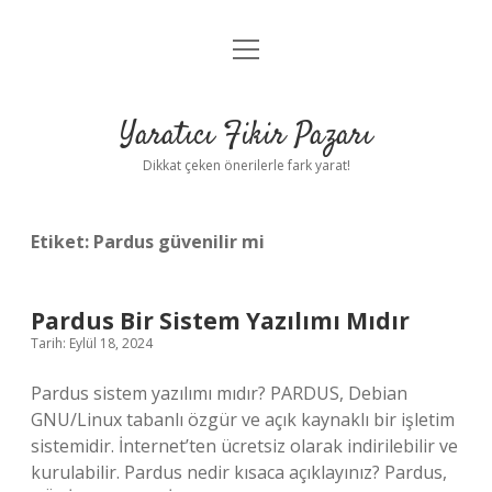
menüyü
Anasayfa
aç
Gizlilik Politikası
Yaratıcı Fikir Pazarı
Yasal Uyarı
Dikkat çeken önerilerle fark yarat!
Hakkımızda
Etiket:
Pardus güvenilir mi
Pardus Bir Sistem Yazılımı Mıdır
Tarih: Eylül 18, 2024
Pardus sistem yazılımı mıdır? PARDUS, Debian
GNU/Linux tabanlı özgür ve açık kaynaklı bir işletim
sistemidir. İnternet’ten ücretsiz olarak indirilebilir ve
kurulabilir. Pardus nedir kısaca açıklayınız? Pardus,