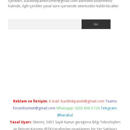
içerikleri,
backlinkpanelicomtr@gmail.com
adresine bildirmeniz
halinde, ilgili içerikler yasal süre içerisinde sitemizden kaldırılacaktır.
Arama
e
Reklam ve İletişim:
E-mail:
backlinkpaneli@gmail.com
Teams:
forumhizmeti@gmail.com
Whatsapp: 0262 606 0 726
Telegram:
@karabul
Yasal Uyarı:
Sitemiz, 5651 Sayılı Kanun gereğince Bilgi Teknolojileri
ve İletişim Kurumu (BTK) tarafından onaylanmış bir Yer Sağlayıcı