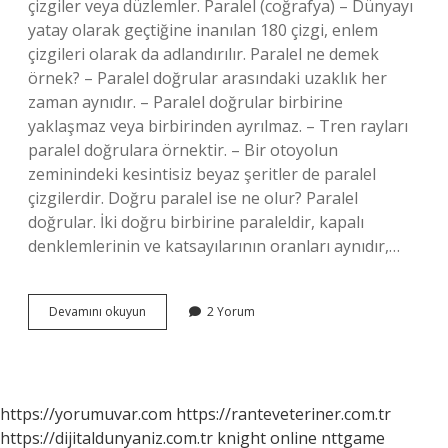
çizgiler veya düzlemler. Paralel (coğrafya) – Dünyayı
yatay olarak geçtiğine inanılan 180 çizgi, enlem
çizgileri olarak da adlandırılır. Paralel ne demek
örnek? – Paralel doğrular arasındaki uzaklık her
zaman aynıdır. – Paralel doğrular birbirine
yaklaşmaz veya birbirinden ayrılmaz. – Tren rayları
paralel doğrulara örnektir. – Bir otoyolun
zeminindeki kesintisiz beyaz şeritler de paralel
çizgilerdir. Doğru paralel ise ne olur? Paralel
doğrular. İki doğru birbirine paraleldir, kapalı
denklemlerinin ve katsayılarının oranları aynıdır,…
Düzlemde
Devamını okuyun
2 Yorum
Paralel
Ne
Demek
https://yorumuvar.com
https://ranteveteriner.com.tr
https://dijitaldunyaniz.com.tr
knight online
nttgame