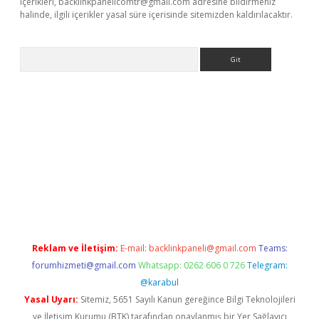
içerikleri,
backlinkpanelicomtr@gmail.com
adresine bildirmeniz
halinde, ilgili içerikler yasal süre içerisinde sitemizden kaldırılacaktır.
Arama
e
Reklam ve İletişim:
E-mail:
backlinkpaneli@gmail.com
Teams:
forumhizmeti@gmail.com
Whatsapp: 0262 606 0 726
Telegram:
@karabul
Yasal Uyarı:
Sitemiz, 5651 Sayılı Kanun gereğince Bilgi Teknolojileri
ve İletişim Kurumu (BTK) tarafından onaylanmış bir Yer Sağlayıcı