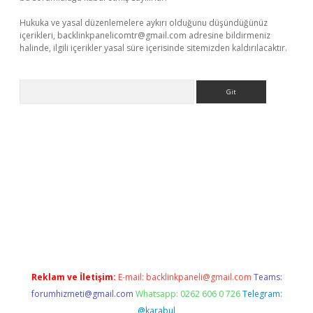
Hukuka ve yasal düzenlemelere aykırı olduğunu düşündüğünüz
içerikleri,
backlinkpanelicomtr@gmail.com
adresine bildirmeniz
halinde, ilgili içerikler yasal süre içerisinde sitemizden kaldırılacaktır.
Arama
e
Reklam ve İletişim:
E-mail:
backlinkpaneli@gmail.com
Teams:
forumhizmeti@gmail.com
Whatsapp: 0262 606 0 726
Telegram:
@karabul