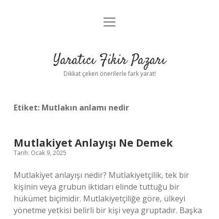
menüyü
Anasayfa
aç
Gizlilik Politikası
Yaratıcı Fikir Pazarı
Yasal Uyarı
Dikkat çeken önerilerle fark yarat!
Hakkımızda
Etiket:
Mutlakın anlamı nedir
Mutlakiyet Anlayışı Ne Demek
Tarih: Ocak 9, 2025
Mutlakiyet anlayışı nedir? Mutlakiyetçilik, tek bir
kişinin veya grubun iktidarı elinde tuttuğu bir
hükümet biçimidir. Mutlakiyetçiliğe göre, ülkeyi
yönetme yetkisi belirli bir kişi veya gruptadır. Başka