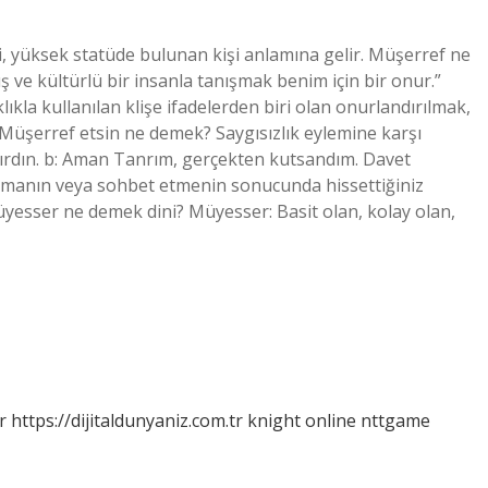
, yüksek statüde bulunan kişi anlamına gelir. Müşerref ne
ş ve kültürlü bir insanla tanışmak benim için bir onur.”
ıkla kullanılan klişe ifadelerden biri olan onurlandırılmak,
 Müşerref etsin ne demek? Saygısızlık eylemine karşı
dırdın. b: Aman Tanrım, gerçekten kutsandım. Davet
nışmanın veya sohbet etmenin sonucunda hissettiğiniz
üyesser ne demek dini? Müyesser: Basit olan, kolay olan,
r
https://dijitaldunyaniz.com.tr
knight online
nttgame