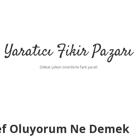
Yaratıcı Fikir Pazarı
Dikkat çeken önerilerle fark yarat!
ef Oluyorum Ne Demek