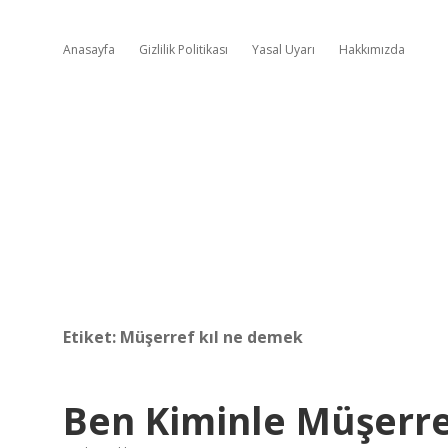
Anasayfa
Gizlilik Politikası
Yasal Uyarı
Hakkımızda
Etiket:
Müşerref kıl ne demek
Ben Kiminle Müşerr