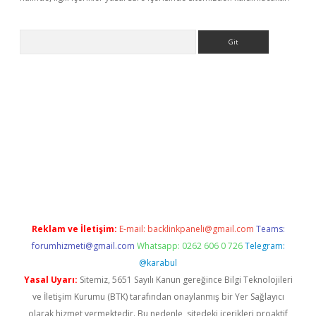
Arama
e
Reklam ve İletişim:
E-mail:
backlinkpaneli@gmail.com
Teams:
forumhizmeti@gmail.com
Whatsapp: 0262 606 0 726
Telegram:
@karabul
Yasal Uyarı:
Sitemiz, 5651 Sayılı Kanun gereğince Bilgi Teknolojileri
ve İletişim Kurumu (BTK) tarafından onaylanmış bir Yer Sağlayıcı
olarak hizmet vermektedir. Bu nedenle, sitedeki içerikleri proaktif