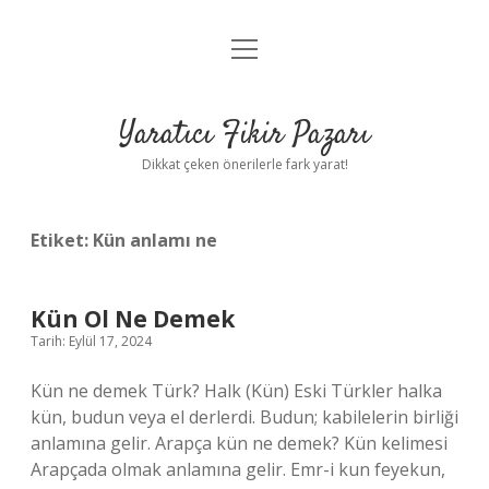
menüyü
Anasayfa
aç
Gizlilik Politikası
Yaratıcı Fikir Pazarı
Yasal Uyarı
Dikkat çeken önerilerle fark yarat!
Hakkımızda
Etiket:
Kün anlamı ne
Kün Ol Ne Demek
Tarih: Eylül 17, 2024
Kün ne demek Türk? Halk (Kün) Eski Türkler halka
kün, budun veya el derlerdi. Budun; kabilelerin birliği
anlamına gelir. Arapça kün ne demek? Kün kelimesi
Arapçada olmak anlamına gelir. Emr-i kun feyekun,