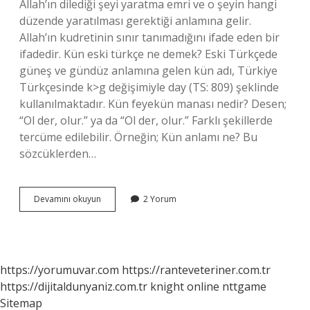
Allah’ın dilediği şeyi yaratma emri ve o şeyin hangi
düzende yaratılması gerektiği anlamına gelir.
Allah’ın kudretinin sınır tanımadığını ifade eden bir
ifadedir. Kün eski türkçe ne demek? Eski Türkçede
güneş ve gündüz anlamına gelen kün adı, Türkiye
Türkçesinde k>g değişimiyle day (TS: 809) şeklinde
kullanılmaktadır. Kün feyekün manası nedir? Desen;
“Ol der, olur.” ya da “Ol der, olur.” Farklı şekillerde
tercüme edilebilir. Örneğin; Kün anlamı ne? Bu
sözcüklerden…
Kün
Devamını okuyun
2 Yorum
Ol
Ne
Demek
https://yorumuvar.com
https://ranteveteriner.com.tr
https://dijitaldunyaniz.com.tr
knight online
nttgame
Sitemap