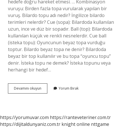
hedefe doğru hareket etmesi. … Kombinasyon
vuruşu: Birden fazla topa vurularak yapılan bir
vuruş. Bilardo topu adı nedir? İngilizce bilardo
terimleri nelerdir? Cue (sopa): Bilardoda kullanılan
uzun, ince ve düz bir sopadır. Ball (top): Bilardoda
kullanılan küçük ve renkli nesnelerdir. Cue ball
(isteka topu): Oyuncunun beyaz topa vurduğu
toptur. Bilardo beyaz topa ne denir? Bilardoda
beyaz bir top kullanılır ve bu topa “oyuncu topu”
denir. İsteka topu ne demek? İsteka topunu veya
herhangi bir hedef…
Bilardoda
Devamını okuyun
Yorum Bırak
Çizgili
Topa
Ne
Denir
https://yorumuvar.com
https://ranteveteriner.com.tr
https://dijitaldunyaniz.com.tr
knight online
nttgame