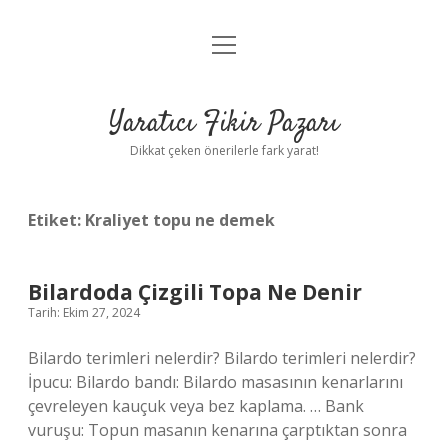
menüyü
Anasayfa
aç
Gizlilik Politikası
Yaratıcı Fikir Pazarı
Yasal Uyarı
Dikkat çeken önerilerle fark yarat!
Hakkımızda
Etiket:
Kraliyet topu ne demek
Bilardoda Çizgili Topa Ne Denir
Tarih: Ekim 27, 2024
Bilardo terimleri nelerdir? Bilardo terimleri nelerdir?
İpucu: Bilardo bandı: Bilardo masasının kenarlarını
çevreleyen kauçuk veya bez kaplama. … Bank
vuruşu: Topun masanın kenarına çarptıktan sonra