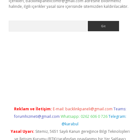
içerikleri,
backlinkpanelicomtr@gmail.com
adresine bildirmeniz
halinde, ilgili içerikler yasal süre içerisinde sitemizden kaldırılacaktır.
Arama
e
Reklam ve İletişim:
E-mail:
backlinkpaneli@gmail.com
Teams:
forumhizmeti@gmail.com
Whatsapp: 0262 606 0 726
Telegram:
@karabul
Yasal Uyarı:
Sitemiz, 5651 Sayılı Kanun gereğince Bilgi Teknolojileri
ve İletişim Kurumu (BTK) tarafından onaylanmış bir Yer Sağlayıcı