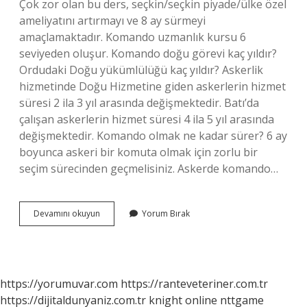
Çok zor olan bu ders, seçkin/seçkin piyade/ülke özel
ameliyatını artırmayı ve 8 ay sürmeyi
amaçlamaktadır. Komando uzmanlık kursu 6
seviyeden oluşur. Komando doğu görevi kaç yıldır?
Ordudaki Doğu yükümlülüğü kaç yıldır? Askerlik
hizmetinde Doğu Hizmetine giden askerlerin hizmet
süresi 2 ila 3 yıl arasında değişmektedir. Batı’da
çalışan askerlerin hizmet süresi 4 ila 5 yıl arasında
değişmektedir. Komando olmak ne kadar sürer? 6 ay
boyunca askeri bir komuta olmak için zorlu bir
seçim sürecinden geçmelisiniz. Askerde komando…
Komandolar
Devamını okuyun
Yorum Bırak
Kaç
Yıl
Görev
Yapar
https://yorumuvar.com
https://ranteveteriner.com.tr
https://dijitaldunyaniz.com.tr
knight online
nttgame