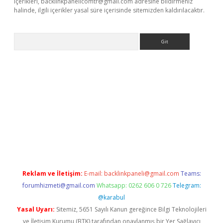
içerikleri,
backlinkpanelicomtr@gmail.com
adresine bildirmeniz
halinde, ilgili içerikler yasal süre içerisinde sitemizden kaldırılacaktır.
Arama
e
Reklam ve İletişim:
E-mail:
backlinkpaneli@gmail.com
Teams:
forumhizmeti@gmail.com
Whatsapp: 0262 606 0 726
Telegram:
@karabul
Yasal Uyarı:
Sitemiz, 5651 Sayılı Kanun gereğince Bilgi Teknolojileri
ve İletişim Kurumu (BTK) tarafından onaylanmış bir Yer Sağlayıcı