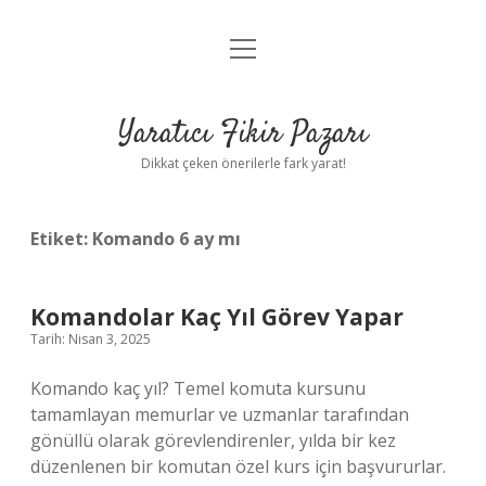
menüyü
Anasayfa
aç
Gizlilik Politikası
Yaratıcı Fikir Pazarı
Yasal Uyarı
Dikkat çeken önerilerle fark yarat!
Hakkımızda
Etiket:
Komando 6 ay mı
Komandolar Kaç Yıl Görev Yapar
Tarih: Nisan 3, 2025
Komando kaç yıl? Temel komuta kursunu
tamamlayan memurlar ve uzmanlar tarafından
gönüllü olarak görevlendirenler, yılda bir kez
düzenlenen bir komutan özel kurs için başvururlar.