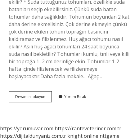
ekilir? * Suda tuttuğunuz tohumları, özellikle suda
batanları seçip ekebilirsiniz. Çünkü suda batan
tohumlar daha sağlıklıdır. Tohumun boyundan 2 kat
daha derine ekmelisiniz. Çok derine ekmeyin çünkü
çok derine ekilen tohum toprağın basıncını
kaldıramaz ve filizlenmez. Huş ağacı tohumu nasıl
ekilir? Asılı huş ağacı tohumları 24 saat boyunca
suda nasıl bekletilir? Tohumları kumlu, tınlı veya killi
bir toprağa 1–2 cm derinliğe ekin. Tohumlar 1-2
hafta içinde filizlenecek ve filizlenmeye
başlayacaktır.Daha fazla makale… Ağaç…
Kokar
Devamını okuyun
Yorum Bırak
Ağaç
Tohumu
Nasıl
Ekilir
https://yorumuvar.com
https://ranteveteriner.com.tr
https://dijitaldunyaniz.com.tr
knight online
nttgame