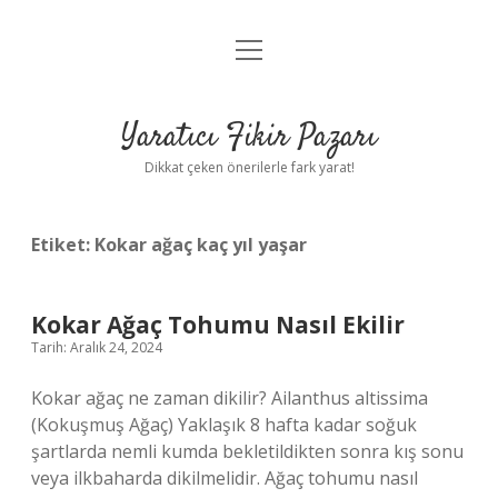
menüyü
Anasayfa
aç
Gizlilik Politikası
Yaratıcı Fikir Pazarı
Yasal Uyarı
Dikkat çeken önerilerle fark yarat!
Hakkımızda
Etiket:
Kokar ağaç kaç yıl yaşar
Kokar Ağaç Tohumu Nasıl Ekilir
Tarih: Aralık 24, 2024
Kokar ağaç ne zaman dikilir? Ailanthus altissima
(Kokuşmuş Ağaç) Yaklaşık 8 hafta kadar soğuk
şartlarda nemli kumda bekletildikten sonra kış sonu
veya ilkbaharda dikilmelidir. Ağaç tohumu nasıl