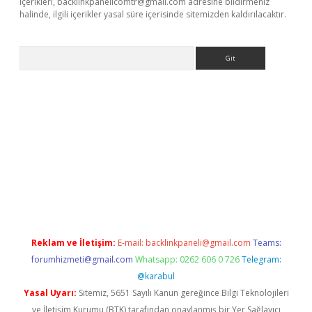
içerikleri,
backlinkpanelicomtr@gmail.com
adresine bildirmeniz
halinde, ilgili içerikler yasal süre içerisinde sitemizden kaldırılacaktır.
Arama
ne
Reklam ve İletişim:
E-mail:
backlinkpaneli@gmail.com
Teams:
forumhizmeti@gmail.com
Whatsapp: 0262 606 0 726
Telegram:
@karabul
Yasal Uyarı:
Sitemiz, 5651 Sayılı Kanun gereğince Bilgi Teknolojileri
ve İletişim Kurumu (BTK) tarafından onaylanmış bir Yer Sağlayıcı