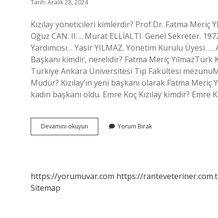
Tarih: Aralık 28, 2024
Kızılay yöneticileri kimlerdir? Prof.Dr. Fatma Meriç
Oğuz CAN. II. …Murat ELLİALTI. Genel Sekreter. 197
Yardımcısı… Yasir YILMAZ. Yönetim Kurulu Üyesi. …
Başkanı kimdir, nerelidir? Fatma Meriç YılmazTürk 
Türkiye Ankara Üniversitesi Tıp Fakültesi mezunuM
Müdür? Kızılay’ın yeni başkanı olarak Fatma Meriç Yılm
kadın başkanı oldu. Emre Koç Kızılay kimdir? Emre 
Kızılay
Devamını okuyun
Yorum Bırak
Yönetim
Kurulu
Başkanı
Kim
https://yorumuvar.com
https://ranteveteriner.com.t
Sitemap