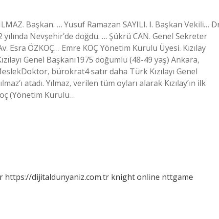
 YILMAZ. Başkan. … Yusuf Ramazan SAYILI. I. Başkan Vekili… Dr
2 yılında Nevşehir’de doğdu. … Şükrü CAN. Genel Sekreter
 Av. Esra ÖZKOÇ… Emre KOÇ Yönetim Kurulu Üyesi. Kızılay
Kızılayı Genel Başkanı1975 doğumlu (48-49 yaş) Ankara,
eslekDoktor, bürokrat4 satır daha Türk Kızılayı Genel
az’ı atadı. Yılmaz, verilen tüm oyları alarak Kızılay’ın ilk
Koç (Yönetim Kurulu…
r
https://dijitaldunyaniz.com.tr
knight online
nttgame