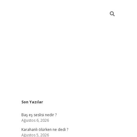
Sidebar
Son Yazılar
vdcasino.online
Baş eş seslisi nedir ?
Ağustos 6, 2026
Karahanlı ölürken ne dedi ?
Ağustos 5, 2026