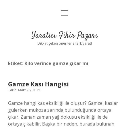
menüyü
Anasayfa
aç
Gizlilik Politikası
Yaratıcı Fikir Pazarı
Yasal Uyarı
Dikkat çeken önerilerle fark yarat!
Hakkımızda
Etiket:
Kilo verince gamze çıkar mı
Gamze Kası Hangisi
Tarih: Mart 28, 2025
Gamze hangi kas eksikliği ile oluşur? Gamze, kaslar
gülerken mukoza zarında bulunduğunda ortaya
çıkar. Zaman zaman yağ dokusu eksikliği ile de
ortaya çıkabilir. Başka bir neden, burada bulunan