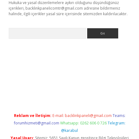
Hukuka ve yasal düzenlemelere aykırı olduğunu düşündüğünüz
içerikleri,
backlinkpanelicomtr@gmail.com
adresine bildirmeniz
halinde, ilgili içerikler yasal süre içerisinde sitemizden kaldırılacaktır.
Arama
e
Reklam ve İletişim:
E-mail:
backlinkpaneli@gmail.com
Teams:
forumhizmeti@gmail.com
Whatsapp: 0262 606 0 726
Telegram:
@karabul
Yasal Uyarı:
Sitemiz, 5651 Sayılı Kanun gereğince Bilgi Teknolojileri