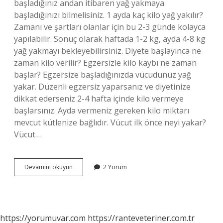
başladığınız andan itibaren yağ yakmaya
başladığınızı bilmelisiniz. 1 ayda kaç kilo yağ yakılır?
Zamanı ve şartları olanlar için bu 2-3 günde kolayca
yapılabilir. Sonuç olarak haftada 1-2 kg, ayda 4-8 kg
yağ yakmayı bekleyebilirsiniz. Diyete başlayınca ne
zaman kilo verilir? Egzersizle kilo kaybı ne zaman
başlar? Egzersize başladığınızda vücudunuz yağ
yakar. Düzenli egzersiz yaparsanız ve diyetinize
dikkat ederseniz 2-4 hafta içinde kilo vermeye
başlarsınız. Ayda vermeniz gereken kilo miktarı
mevcut kütlenize bağlıdır. Vücut ilk önce neyi yakar?
Vücut…
Diyet
Devamını okuyun
2 Yorum
Yaparken
Yağ
Yakımı
Ne
Zaman
https://yorumuvar.com
https://ranteveteriner.com.tr
Başlar