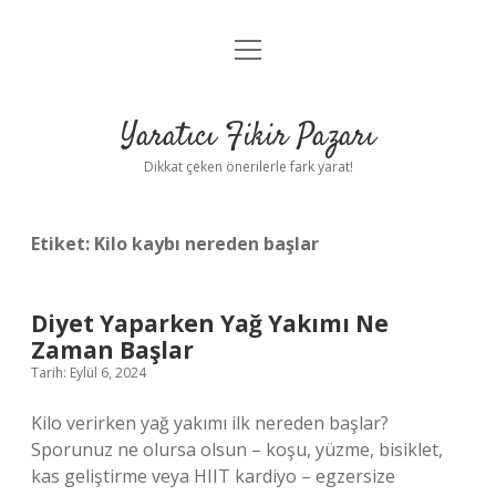
menüyü
Anasayfa
aç
Gizlilik Politikası
Yaratıcı Fikir Pazarı
Yasal Uyarı
Dikkat çeken önerilerle fark yarat!
Hakkımızda
Etiket:
Kilo kaybı nereden başlar
Diyet Yaparken Yağ Yakımı Ne
Zaman Başlar
Tarih: Eylül 6, 2024
Kilo verirken yağ yakımı ilk nereden başlar?
Sporunuz ne olursa olsun – koşu, yüzme, bisiklet,
kas geliştirme veya HIIT kardiyo – egzersize