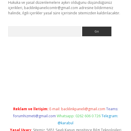
Hukuka ve yasal düzenlemelere aykırı olduğunu düşündüğünüz
içerikleri,
backlinkpanelicomtr@gmail.com
adresine bildirmeniz
halinde, ilgili içerikler yasal süre içerisinde sitemizden kaldırılacaktır.
Arama
e
Reklam ve İletişim:
E-mail:
backlinkpaneli@gmail.com
Teams:
forumhizmeti@gmail.com
Whatsapp: 0262 606 0 726
Telegram:
@karabul
Yasal Uyarı:
Sitemiz, 5651 Sayılı Kanun gereğince Bilgi Teknolojileri