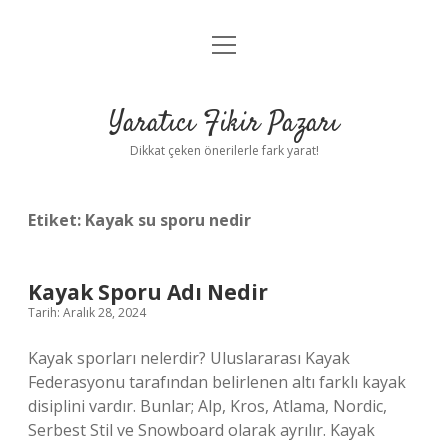
menüyü
Anasayfa
aç
Gizlilik Politikası
Yaratıcı Fikir Pazarı
Yasal Uyarı
Dikkat çeken önerilerle fark yarat!
Hakkımızda
Etiket:
Kayak su sporu nedir
Kayak Sporu Adı Nedir
Tarih: Aralık 28, 2024
Kayak sporları nelerdir? Uluslararası Kayak
Federasyonu tarafından belirlenen altı farklı kayak
disiplini vardır. Bunlar; Alp, Kros, Atlama, Nordic,
Serbest Stil ve Snowboard olarak ayrılır. Kayak