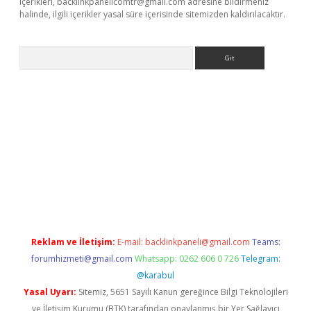
içerikleri,
backlinkpanelicomtr@gmail.com
adresine bildirmeniz
halinde, ilgili içerikler yasal süre içerisinde sitemizden kaldırılacaktır.
Arama
e
Reklam ve İletişim:
E-mail:
backlinkpaneli@gmail.com
Teams:
forumhizmeti@gmail.com
Whatsapp: 0262 606 0 726
Telegram:
@karabul
Yasal Uyarı:
Sitemiz, 5651 Sayılı Kanun gereğince Bilgi Teknolojileri
ve İletişim Kurumu (BTK) tarafından onaylanmış bir Yer Sağlayıcı