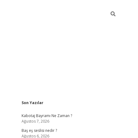
Sidebar
Son Yazılar
vdcasino.online
Kabotaj Bayramı Ne Zaman ?
Ağustos 7, 2026
Baş eş seslisi nedir ?
Ağustos 6, 2026