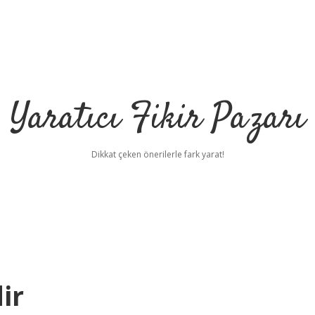
Yaratıcı Fikir Pazarı
Dikkat çeken önerilerle fark yarat!
ir