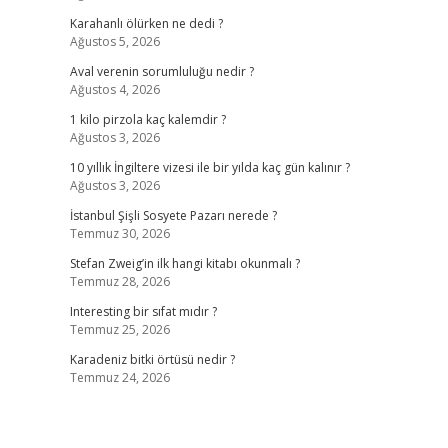
Karahanlı ölürken ne dedi ?
Ağustos 5, 2026
Aval verenin sorumluluğu nedir ?
Ağustos 4, 2026
1 kilo pirzola kaç kalemdir ?
Ağustos 3, 2026
10 yıllık İngiltere vizesi ile bir yılda kaç gün kalınır ?
Ağustos 3, 2026
İstanbul Şişli Sosyete Pazarı nerede ?
Temmuz 30, 2026
Stefan Zweig’in ilk hangi kitabı okunmalı ?
Temmuz 28, 2026
Interesting bir sıfat mıdır ?
Temmuz 25, 2026
Karadeniz bitki örtüsü nedir ?
Temmuz 24, 2026