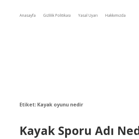
Anasayfa
Gizlilik Politikası
Yasal Uyarı
Hakkımızda
Etiket:
Kayak oyunu nedir
Kayak Sporu Adı Ned