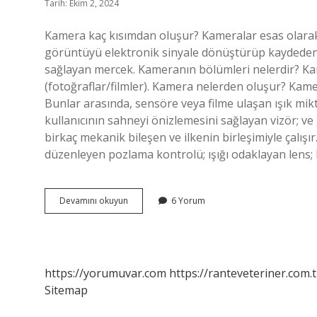
Tarih: Ekim 2, 2024
Kamera kaç kısımdan oluşur? Kameralar esas olara
görüntüyü elektronik sinyale dönüştürüp kaydede
sağlayan mercek. Kameranın bölümleri nelerdir? Ka
(fotoğraflar/filmler). Kamera nelerden oluşur? Kamera
Bunlar arasında, sensöre veya filme ulaşan ışık mik
kullanıcının sahneyi önizlemesini sağlayan vizör; 
birkaç mekanik bileşen ve ilkenin birleşimiyle çalışı
düzenleyen pozlama kontrolü; ışığı odaklayan lens; 
Kamera
Devamını okuyun
6 Yorum
Kaç
Bölümden
Oluşur
https://yorumuvar.com
https://ranteveteriner.com.t
Sitemap