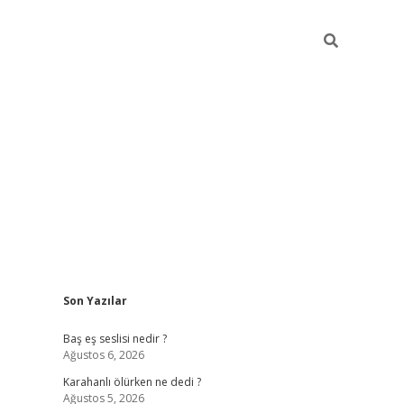
Sidebar
Son Yazılar
vdcasino.online
Baş eş seslisi nedir ?
Ağustos 6, 2026
Karahanlı ölürken ne dedi ?
Ağustos 5, 2026