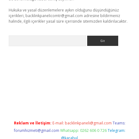
Hukuka ve yasal düzenlemelere aykırı olduğunu düşündüğünüz
içerikleri,
backlinkpanelicomtr@gmail.com
adresine bildirmeniz
halinde, ilgili içerikler yasal süre içerisinde sitemizden kaldırılacaktır.
Arama
e
Reklam ve İletişim:
E-mail:
backlinkpaneli@gmail.com
Teams:
forumhizmeti@gmail.com
Whatsapp: 0262 606 0 726
Telegram:
@karabul