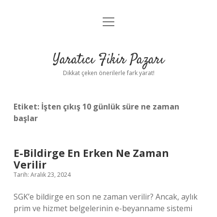
menüyü
Anasayfa
aç
Gizlilik Politikası
Yaratıcı Fikir Pazarı
Yasal Uyarı
Dikkat çeken önerilerle fark yarat!
Hakkımızda
Etiket:
İşten çıkış 10 günlük süre ne zaman
başlar
E-Bildirge En Erken Ne Zaman
Verilir
Tarih: Aralık 23, 2024
SGK’e bildirge en son ne zaman verilir? Ancak, aylık
prim ve hizmet belgelerinin e-beyanname sistemi