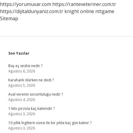
Zaman
https://yorumuvar.com
https://ranteveteriner.com.tr
Verilir
https://dijitaldunyaniz.com.tr
knight online
nttgame
Sitemap
Sidebar
Son Yazılar
Baş eş seslisi nedir ?
Ağustos 6, 2026
Karahanlı ölürken ne dedi ?
Ağustos 5, 2026
Aval verenin sorumluluğu nedir ?
Ağustos 4, 2026
1 kilo pirzola kaç kalemdir ?
Ağustos 3, 2026
10 yıllık İngiltere vizesi ile bir yılda kaç gün kalınır ?
Ağustos 3, 2026