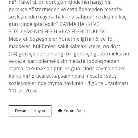
mi? Tüketici, on dört gün içinde herhangi bir
gerekçe göstermeden ve ceza ödemeden mesafeli
sözleşmeden cayma hakkına sahiptir. Sözleşme kaç
gün içinde iptal edilir? CAYMA HAKKI VE
SÖZLEŞMENİN FESİH VEYA FESHİ TÜKETİCİ,
Mesafeli Sözleşmeler Yönetmeliği’nin 6. ve 15.
maddeleri hükümleri saklı kalmak üzere, on dört
(14) gün içinde herhangi bir gerekçe göstermeksizin
ve cezai şart ödemeksizin mesafeli sözleşmeden
cayma hakkına sahiptir. 14 gün içinde cayma hakkı
kalktı mı? E-ticaret kapsamındaki mesafeli satış
sözleşmelerinde cayma hakkının 14 güne uzatılması
1 Ocak 2024…
Mesafeli
Devamını okuyun
Yorum Bırak
Satışlarda
Cayma
Hakkı
Süresi