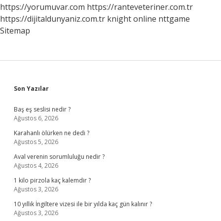
Ne
https://yorumuvar.com
https://ranteveteriner.com.tr
Kadardır
https://dijitaldunyaniz.com.tr
knight online
nttgame
Sitemap
Sidebar
Son Yazılar
Baş eş seslisi nedir ?
Ağustos 6, 2026
Karahanlı ölürken ne dedi ?
Ağustos 5, 2026
Aval verenin sorumluluğu nedir ?
Ağustos 4, 2026
1 kilo pirzola kaç kalemdir ?
Ağustos 3, 2026
10 yıllık İngiltere vizesi ile bir yılda kaç gün kalınır ?
Ağustos 3, 2026