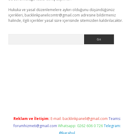
Hukuka ve yasal düzenlemelere aykırı olduğunu düşündüğünüz
içerikleri,
backlinkpanelicomtr@gmail.com
adresine bildirmeniz
halinde, ilgili içerikler yasal süre içerisinde sitemizden kaldırılacaktır.
Arama
e
Reklam ve İletişim:
E-mail:
backlinkpaneli@gmail.com
Teams:
forumhizmeti@gmail.com
Whatsapp: 0262 606 0 726
Telegram:
@karabul