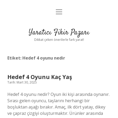
menüyü
Anasayfa
aç
Gizlilik Politikası
Yaratıcı Fikir Pazarı
Yasal Uyarı
Dikkat çeken önerilerle fark yarat!
Hakkımızda
Etiket:
Hedef 4 oyunu nedir
Hedef 4 Oyunu Kaç Yaş
Tarih: Mart 30, 2025
Hedef 4 oyunu nedir? Oyun iki kişi arasında oynanır.
Sırası gelen oyuncu, taşlarını herhangi bir
boşluktan aşağı bırakır. Amaç, ilk dört yatay, dikey
ve çapraz çizgiyi oluşturmaktır. Ürünler arasında