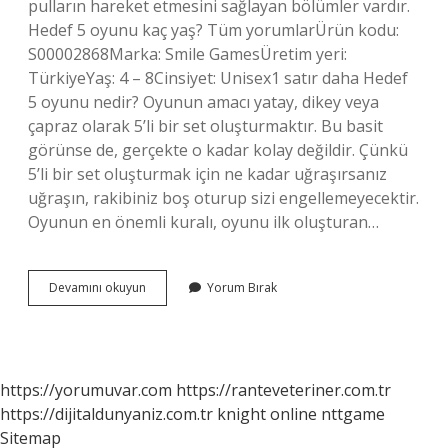
pulların hareket etmesini sağlayan bölümler vardır.
Hedef 5 oyunu kaç yaş? Tüm yorumlarÜrün kodu:
S00002868Marka: Smile GamesÜretim yeri:
TürkiyeYaş: 4 – 8Cinsiyet: Unisex1 satır daha Hedef
5 oyunu nedir? Oyunun amacı yatay, dikey veya
çapraz olarak 5’li bir set oluşturmaktır. Bu basit
görünse de, gerçekte o kadar kolay değildir. Çünkü
5’li bir set oluşturmak için ne kadar uğraşırsanız
uğraşın, rakibiniz boş oturup sizi engellemeyecektir.
Oyunun en önemli kuralı, oyunu ilk oluşturan…
Hedef
Devamını okuyun
Yorum Bırak
4
Oyunu
Kaç
Yaş
https://yorumuvar.com
https://ranteveteriner.com.tr
https://dijitaldunyaniz.com.tr
knight online
nttgame
Sitemap