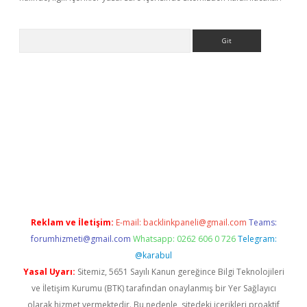
Arama
e
Reklam ve İletişim:
E-mail:
backlinkpaneli@gmail.com
Teams:
forumhizmeti@gmail.com
Whatsapp: 0262 606 0 726
Telegram:
@karabul
Yasal Uyarı:
Sitemiz, 5651 Sayılı Kanun gereğince Bilgi Teknolojileri
ve İletişim Kurumu (BTK) tarafından onaylanmış bir Yer Sağlayıcı
olarak hizmet vermektedir. Bu nedenle, sitedeki içerikleri proaktif