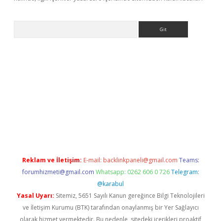
Arama
e
Reklam ve İletişim:
E-mail:
backlinkpaneli@gmail.com
Teams:
forumhizmeti@gmail.com
Whatsapp: 0262 606 0 726
Telegram:
@karabul
Yasal Uyarı:
Sitemiz, 5651 Sayılı Kanun gereğince Bilgi Teknolojileri
ve İletişim Kurumu (BTK) tarafından onaylanmış bir Yer Sağlayıcı
olarak hizmet vermektedir. Bu nedenle, sitedeki içerikleri proaktif