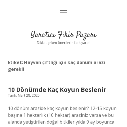
menüyü
Anasayfa
aç
Gizlilik Politikası
Yaratıcı Fikir Pazarı
Yasal Uyarı
Dikkat çeken önerilerle fark yarat!
Hakkımızda
Etiket:
Hayvan çiftliği için kaç dönüm arazi
gerekli
10 Dönümde Kaç Koyun Beslenir
Tarih: Mart 28, 2025
10 dönüm arazide kaç koyun beslenir? 12-15 koyun
başına 1 hektarlık (10 hektar) araziniz varsa ve bu
alanda yetiştirilen doğal bitkiler yılda 9 ay boyunca