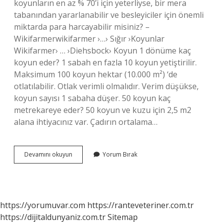
koyunların en az % 70’i için yeterliyse, bir mera
tabanından yararlanabilir ve besleyiciler için önemli
miktarda para harcayabilir misiniz? –
Wikifarmerwikifarmer ›…› Sığır ›Koyunlar
Wikifarmer› … ›Diehsbock› Koyun 1 dönüme kaç
koyun eder? 1 sabah en fazla 10 koyun yetiştirilir.
Maksimum 100 koyun hektar (10.000 m²) ‘de
otlatılabilir. Otlak verimli olmalıdır. Verim düşükse,
koyun sayısı 1 sabaha düşer. 50 koyun kaç
metrekareye eder? 50 koyun ve kuzu için 2,5 m2
alana ihtiyacınız var. Çadırın ortalama…
10
Devamını okuyun
Yorum Bırak
Dönümde
Kaç
Koyun
Beslenir
https://yorumuvar.com
https://ranteveteriner.com.tr
https://dijitaldunyaniz.com.tr
Sitemap