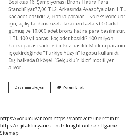
Beşiktaş 16. Şampiyonası Bronz Hatıra Para
StandlıFiyat77,00 TL2. Arkasında Ayasofya olan 1 TL
kaç adet basıldı? 2) Hatıra paralar – Koleksiyoncular
için, açılış tarihine özel olarak en fazla 5.000 adet
gümüş ve 10.000 adet bronz hatıra para basılmıştır.
1 TL 100 yıl parası kaç adet basıldı? 100 milyon
hatıra parası sadece bir kez basıldı. Madeni paranın
iç çekirdeğinde “Türkiye Yüzyılı” logosu kullanıldı.
Dış halkada 8 köşeli “Selçuklu Yıldızı” motifi yer
alıyor.…
Ayasofya
Devamını okuyun
Yorum Bırak
Camii
1
Tl
Kaç
Adet
https://yorumuvar.com
https://ranteveteriner.com.tr
Basıldı
https://dijitaldunyaniz.com.tr
knight online
nttgame
Sitemap