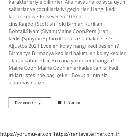
karakterleriyle bilinirler. Aile hayatına kolayca uyum
sağlarlar ve çocuklarla iyi geçinirler. Hangi kedi
kucak kedisi? En sevecen 10 kedi
cinsiRagdoll.Scottish Fold.Birman.Kurilian
Bobtail.Siyam (Siyam)Maine Coon.Pers (İran
kedisi)Sphynx (Sphinx)Daha fazla makale…•23
Ağustos 2021 Evde en kolay hangi kedi beslenir?
Birmanya Birmanya kedileri bakımı en kolay kediler
olarak kabul edilir. En cana yakın kedi hangisi?
Maine Coon Maine Coon en arkadaş canlısı kedi
ırkları listesinde başı çeker. Boyutlarının sizi
aldatmasına izin…
En
Devamını okuyun
14 Yorum
Uysal
Kedi
Cinsi
Hangisidir
https://yorumuvar.com
https://ranteveteriner.com.tr