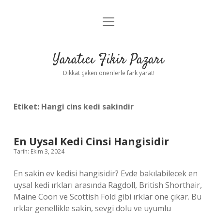
menüyü
Anasayfa
aç
Gizlilik Politikası
Yaratıcı Fikir Pazarı
Yasal Uyarı
Dikkat çeken önerilerle fark yarat!
Hakkımızda
Etiket:
Hangi cins kedi sakindir
En Uysal Kedi Cinsi Hangisidir
Tarih: Ekim 3, 2024
En sakin ev kedisi hangisidir? Evde bakılabilecek en
uysal kedi ırkları arasında Ragdoll, British Shorthair,
Maine Coon ve Scottish Fold gibi ırklar öne çıkar. Bu
ırklar genellikle sakin, sevgi dolu ve uyumlu