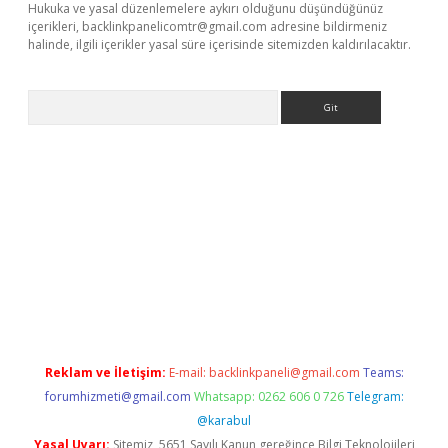
Hukuka ve yasal düzenlemelere aykırı olduğunu düşündüğünüz
içerikleri,
backlinkpanelicomtr@gmail.com
adresine bildirmeniz
halinde, ilgili içerikler yasal süre içerisinde sitemizden kaldırılacaktır.
Arama
e
Reklam ve İletişim:
E-mail:
backlinkpaneli@gmail.com
Teams:
forumhizmeti@gmail.com
Whatsapp: 0262 606 0 726
Telegram:
@karabul
Yasal Uyarı:
Sitemiz, 5651 Sayılı Kanun gereğince Bilgi Teknolojileri