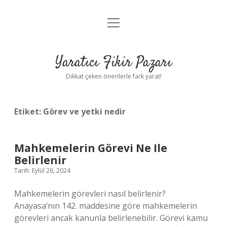
menüyü
Anasayfa
aç
Gizlilik Politikası
Yaratıcı Fikir Pazarı
Yasal Uyarı
Dikkat çeken önerilerle fark yarat!
Hakkımızda
Etiket:
Görev ve yetki nedir
Mahkemelerin Görevi Ne Ile
Belirlenir
Tarih: Eylül 26, 2024
Mahkemelerin görevleri nasıl belirlenir?
Anayasa’nın 142. maddesine göre mahkemelerin
görevleri ancak kanunla belirlenebilir. Görevi kamu