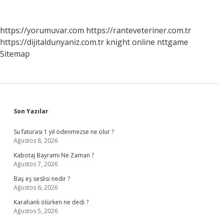
Ile
Belirlenir
https://yorumuvar.com
https://ranteveteriner.com.tr
https://dijitaldunyaniz.com.tr
knight online
nttgame
Sitemap
Sidebar
Son Yazılar
Su faturası 1 yıl ödenmezse ne olur ?
Ağustos 8, 2026
Kabotaj Bayramı Ne Zaman ?
Ağustos 7, 2026
Baş eş seslisi nedir ?
Ağustos 6, 2026
Karahanlı ölürken ne dedi ?
Ağustos 5, 2026