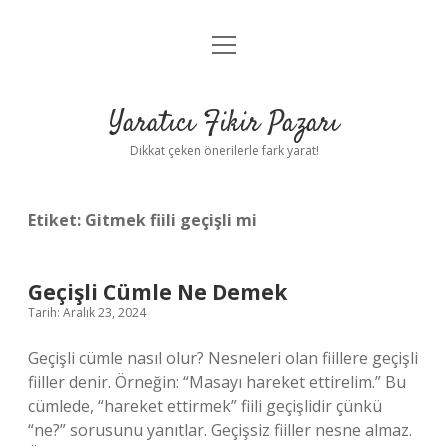
menüyü
Anasayfa
aç
Gizlilik Politikası
Yaratıcı Fikir Pazarı
Yasal Uyarı
Dikkat çeken önerilerle fark yarat!
Hakkımızda
Etiket:
Gitmek fiili geçişli mi
Geçişli Cümle Ne Demek
Tarih: Aralık 23, 2024
Geçişli cümle nasıl olur? Nesneleri olan fiillere geçişli
fiiller denir. Örneğin: “Masayı hareket ettirelim.” Bu
cümlede, “hareket ettirmek” fiili geçişlidir çünkü
“ne?” sorusunu yanıtlar. Geçişsiz fiiller nesne almaz.