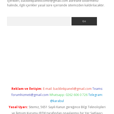
içerikleri,
backlinkpanelicomtr@gmail.com
adresine bildirmeniz
halinde, ilgili içerikler yasal süre içerisinde sitemizden kaldırılacaktır.
Arama
e
Reklam ve İletişim:
E-mail:
backlinkpaneli@gmail.com
Teams:
forumhizmeti@gmail.com
Whatsapp: 0262 606 0 726
Telegram:
@karabul
Yasal Uyarı:
Sitemiz, 5651 Sayılı Kanun gereğince Bilgi Teknolojileri
ve İletişim Kurumu (BTK) tarafından onaylanmış bir Yer Sağlayıcı