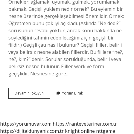
Örnekler: ağlamak, uyumak, gülmek, yorumlamak,
bakmak. Geçişli yüklem nedir örnek? Bu eylemin bir
nesne üzerinde gerçekleşebilmesi önemlidir. Örnek:
Öğretmen bunu çok iyi açıkladı. (Aslında “Ne dedi?”
sorusunun cevabı yoktur, ancak konu hakkında ne
söylediğini tahmin edebileceğimiz için geçişli bir
fiildir.) Geçişli çatı nasıl bulunur? Geçişli fiiller, belirli
veya belirsiz nesne alabilen fiillerdir. Bu fiillere “ne?,
ne?, kim?” denir. Sorular sorulduğunda, belirli veya
belirsiz nesne bulunur. Fiiller work ve form
geçişlidir. Nesnesine göre…
Geçişli
Devamını okuyun
Yorum Bırak
Cümle
Ne
Demek
https://yorumuvar.com
https://ranteveteriner.com.tr
https://dijitaldunyaniz.com.tr
knight online
nttgame