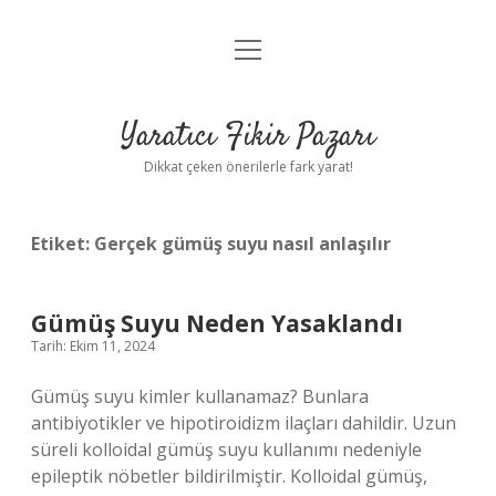
menüyü
Anasayfa
aç
Gizlilik Politikası
Yaratıcı Fikir Pazarı
Yasal Uyarı
Dikkat çeken önerilerle fark yarat!
Hakkımızda
Etiket:
Gerçek gümüş suyu nasıl anlaşılır
Gümüş Suyu Neden Yasaklandı
Tarih: Ekim 11, 2024
Gümüş suyu kimler kullanamaz? Bunlara
antibiyotikler ve hipotiroidizm ilaçları dahildir. Uzun
süreli kolloidal gümüş suyu kullanımı nedeniyle
epileptik nöbetler bildirilmiştir. Kolloidal gümüş,