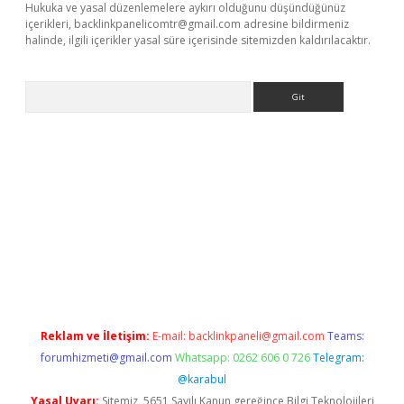
Hukuka ve yasal düzenlemelere aykırı olduğunu düşündüğünüz
içerikleri,
backlinkpanelicomtr@gmail.com
adresine bildirmeniz
halinde, ilgili içerikler yasal süre içerisinde sitemizden kaldırılacaktır.
Arama
e
Reklam ve İletişim:
E-mail:
backlinkpaneli@gmail.com
Teams:
forumhizmeti@gmail.com
Whatsapp: 0262 606 0 726
Telegram:
@karabul
Yasal Uyarı:
Sitemiz, 5651 Sayılı Kanun gereğince Bilgi Teknolojileri