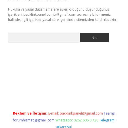
Hukuka ve yasal düzenlemelere aykırı olduğunu düşündüğünüz
içerikleri,
backlinkpanelicomtr@gmail.com
adresine bildirmeniz
halinde, ilgili içerikler yasal süre içerisinde sitemizden kaldırılacaktır.
Arama
e
Reklam ve İletişim:
E-mail:
backlinkpaneli@gmail.com
Teams:
forumhizmeti@gmail.com
Whatsapp: 0262 606 0 726
Telegram:
@karabul