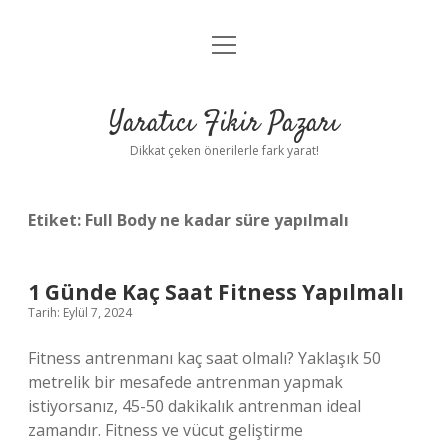
menüyü
Anasayfa
aç
Gizlilik Politikası
Yaratıcı Fikir Pazarı
Yasal Uyarı
Dikkat çeken önerilerle fark yarat!
Hakkımızda
Etiket:
Full Body ne kadar süre yapılmalı
1 Günde Kaç Saat Fitness Yapılmalı
Tarih: Eylül 7, 2024
Fitness antrenmanı kaç saat olmalı? Yaklaşık 50
metrelik bir mesafede antrenman yapmak
istiyorsanız, 45-50 dakikalık antrenman ideal
zamandır. Fitness ve vücut geliştirme