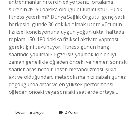
antrenmanlarını tercih ediyorsanız; ortalama
sürenin 45-50 dakika olduğu bulunmuştur. 30 dk
fitness yeterli mi? Dünya Sağlık Örgütü, genç-yaşlı
herkesin, günde 30 dakika olmak üzere vücudun
fiziksel kondisyonuna uygun yoğunlukta, haftada
toplam 150-180 dakika fiziksel aktivite yapması
gerektiğini savunuyor. Fitness günün hangi
saatinde yapılmalı? Egzersiz yapmak için en iyi
zaman genellikle öğleden önceki ve hemen sonraki
saatler arasındadır. İnsan metabolizması ışıkla
aktive olduğundan, metabolizma hızı sabah güneş
doğduğunda artar ve en yüksek performansı
öğleden önceki veya sonraki saatlerde ortaya…
1
Devamını okuyun
2 Yorum
Günde
Kaç
Saat
Fitness