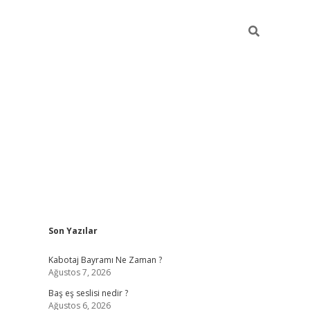
Sidebar
Son Yazılar
vdcasino
Kabotaj Bayramı Ne Zaman ?
Ağustos 7, 2026
Baş eş seslisi nedir ?
Ağustos 6, 2026