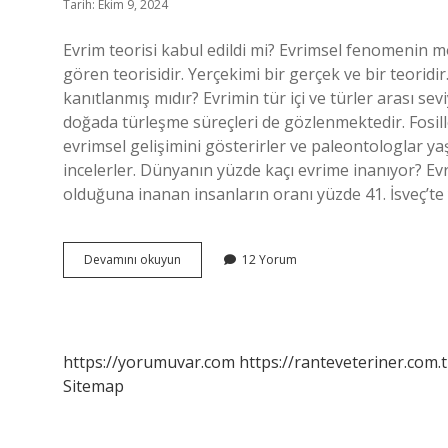
Tarih: Ekim 9, 2024
Evrim teorisi kabul edildi mi? Evrimsel fenomenin 
gören teorisidir. Yerçekimi bir gerçek ve bir teoridir
kanıtlanmış mıdır? Evrimin tür içi ve türler arası se
doğada türleşme süreçleri de gözlenmektedir. Fosill
evrimsel gelişimini gösterirler ve paleontologlar yaş
incelerler. Dünyanın yüzde kaçı evrime inanıyor? Ev
olduğuna inanan insanların oranı yüzde 41. İsveç’t
Bilim
Devamını okuyun
12 Yorum
Dünyası
Evrimi
Kabul
Ediyor
Mu
https://yorumuvar.com
https://ranteveteriner.com.t
Sitemap