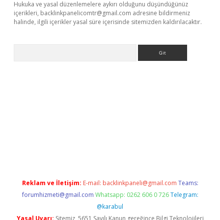
Hukuka ve yasal düzenlemelere aykırı olduğunu düşündüğünüz
içerikleri,
backlinkpanelicomtr@gmail.com
adresine bildirmeniz
halinde, ilgili içerikler yasal süre içerisinde sitemizden kaldırılacaktır.
Arama
e
Reklam ve İletişim:
E-mail:
backlinkpaneli@gmail.com
Teams:
forumhizmeti@gmail.com
Whatsapp: 0262 606 0 726
Telegram:
@karabul
Yasal Uyarı:
Sitemiz, 5651 Sayılı Kanun gereğince Bilgi Teknolojileri