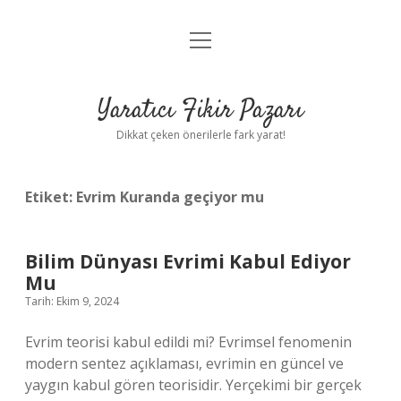
menüyü
Anasayfa
aç
Gizlilik Politikası
Yaratıcı Fikir Pazarı
Yasal Uyarı
Dikkat çeken önerilerle fark yarat!
Hakkımızda
Etiket:
Evrim Kuranda geçiyor mu
Bilim Dünyası Evrimi Kabul Ediyor
Mu
Tarih: Ekim 9, 2024
Evrim teorisi kabul edildi mi? Evrimsel fenomenin
modern sentez açıklaması, evrimin en güncel ve
yaygın kabul gören teorisidir. Yerçekimi bir gerçek