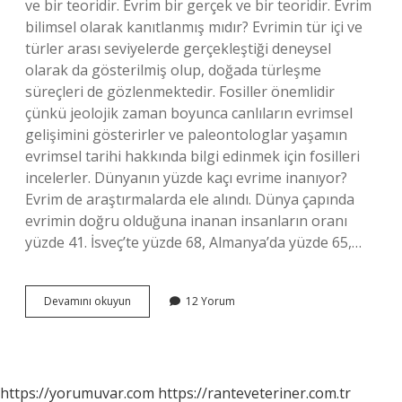
ve bir teoridir. Evrim bir gerçek ve bir teoridir. Evrim
bilimsel olarak kanıtlanmış mıdır? Evrimin tür içi ve
türler arası seviyelerde gerçekleştiği deneysel
olarak da gösterilmiş olup, doğada türleşme
süreçleri de gözlenmektedir. Fosiller önemlidir
çünkü jeolojik zaman boyunca canlıların evrimsel
gelişimini gösterirler ve paleontologlar yaşamın
evrimsel tarihi hakkında bilgi edinmek için fosilleri
incelerler. Dünyanın yüzde kaçı evrime inanıyor?
Evrim de araştırmalarda ele alındı. Dünya çapında
evrimin doğru olduğuna inanan insanların oranı
yüzde 41. İsveç’te yüzde 68, Almanya’da yüzde 65,…
Bilim
Devamını okuyun
12 Yorum
Dünyası
Evrimi
Kabul
Ediyor
Mu
https://yorumuvar.com
https://ranteveteriner.com.tr