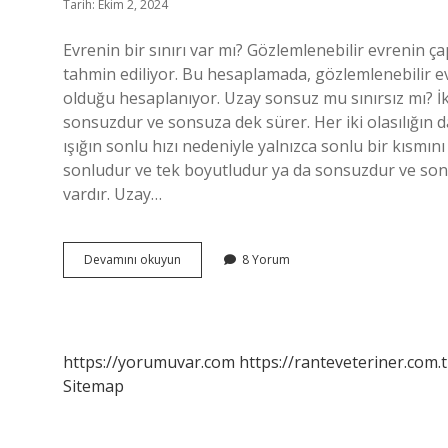
Tarih: Ekim 2, 2024
Evrenin bir sınırı var mı? Gözlemlenebilir evrenin çap
tahmin ediliyor. Bu hesaplamada, gözlemlenebilir evr
olduğu hesaplanıyor. Uzay sonsuz mu sınırsız mı? İk
sonsuzdur ve sonsuza dek sürer. Her iki olasılığın d
ışığın sonlu hızı nedeniyle yalnızca sonlu bir kısmını
sonludur ve tek boyutludur ya da sonsuzdur ve sonsu
vardır. Uzay…
Evren
Devamını okuyun
8 Yorum
Sınırsız
Mı
https://yorumuvar.com
https://ranteveteriner.com.t
Sitemap