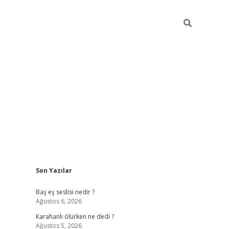
Sidebar
Son Yazılar
vdcasino.online
Baş eş seslisi nedir ?
Ağustos 6, 2026
Karahanlı ölürken ne dedi ?
Ağustos 5, 2026