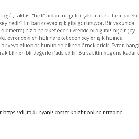
αχύς takhís, “hızlı” anlamına gelir) ışıktan daha hızlı hareke
 şey nedir? En bariz cevap ışık gibi görünüyor. Bir vakumda
kilometre) hızla hareket eder. Evrende bildiğimiz hiçbir şey
şle, evrendeki en hızlı hareket eden şeyler ışık hızında
onlar veya gluonlar bunun en bilinen örnekleridir. Evren hang
ak bilinen bir değerle ifade edilir. Bu sabitin bugüne kadark
r
https://dijitaldunyaniz.com.tr
knight online
nttgame