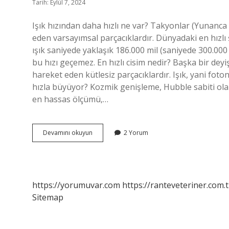
Tarih: Eylül 7, 2024
Işık hızından daha hızlı ne var? Takyonlar (Yunanca τ
eden varsayımsal parçacıklardır. Dünyadaki en hızlı
ışık saniyede yaklaşık 186.000 mil (saniyede 300.000 
bu hızı geçemez. En hızlı cisim nedir? Başka bir deyi
hareket eden kütlesiz parçacıklardır. Işık, yani fot
hızla büyüyor? Kozmik genişleme, Hubble sabiti olar
en hassas ölçümü,…
Evrenin
Devamını okuyun
2 Yorum
En
Hızlı
Şeyi
Nedir
https://yorumuvar.com
https://ranteveteriner.com.t
Sitemap