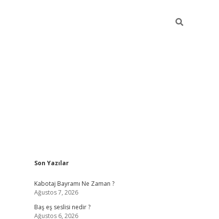
Sidebar
Son Yazılar
vdcasino.online
Kabotaj Bayramı Ne Zaman ?
Ağustos 7, 2026
Baş eş seslisi nedir ?
Ağustos 6, 2026