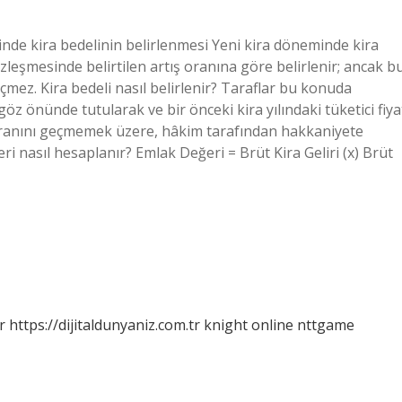
inde kira bedelinin belirlenmesi Yeni kira döneminde kira
özleşmesinde belirtilen artış oranına göre belirlenir; ancak b
çmez. Kira bedeli nasıl belirlenir? Taraflar bu konuda
z önünde tutularak ve bir önceki kira yılındaki tüketici fiya
 oranını geçmemek üzere, hâkim tarafından hakkaniyete
ri nasıl hesaplanır? Emlak Değeri = Brüt Kira Geliri (x) Brüt
r
https://dijitaldunyaniz.com.tr
knight online
nttgame