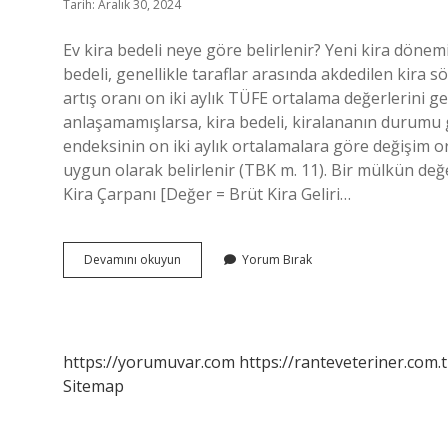
Tarih: Aralık 30, 2024
Ev kira bedeli neye göre belirlenir? Yeni kira dönem
bedeli, genellikle taraflar arasında akdedilen kira s
artış oranı on iki aylık TÜFE ortalama değerlerini ge
anlaşamamışlarsa, kira bedeli, kiralananın durumu gö
endeksinin on iki aylık ortalamalara göre değişim
uygun olarak belirlenir (TBK m. 11). Bir mülkün değe
Kira Çarpanı [Değer = Brüt Kira Geliri…
Bir
Devamını okuyun
Yorum Bırak
Mülkün
Kira
Bedeli
Nasıl
Belirlenir
https://yorumuvar.com
https://ranteveteriner.com.t
Sitemap