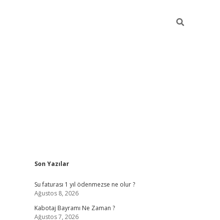
Sidebar
Son Yazılar
vdcasino.online
Su faturası 1 yıl ödenmezse ne olur ?
Ağustos 8, 2026
Kabotaj Bayramı Ne Zaman ?
Ağustos 7, 2026