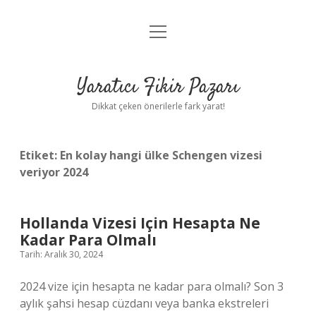
menüyü
Anasayfa
aç
Gizlilik Politikası
Yaratıcı Fikir Pazarı
Yasal Uyarı
Dikkat çeken önerilerle fark yarat!
Hakkımızda
Etiket:
En kolay hangi ülke Schengen vizesi
veriyor 2024
Hollanda Vizesi Için Hesapta Ne
Kadar Para Olmalı
Tarih: Aralık 30, 2024
2024 vize için hesapta ne kadar para olmalı? Son 3
aylık şahsi hesap cüzdanı veya banka ekstreleri