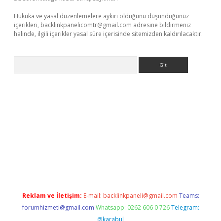
Hukuka ve yasal düzenlemelere aykırı olduğunu düşündüğünüz
içerikleri,
backlinkpanelicomtr@gmail.com
adresine bildirmeniz
halinde, ilgili içerikler yasal süre içerisinde sitemizden kaldırılacaktır.
Arama
e
Reklam ve İletişim:
E-mail:
backlinkpaneli@gmail.com
Teams:
forumhizmeti@gmail.com
Whatsapp: 0262 606 0 726
Telegram:
@karabul