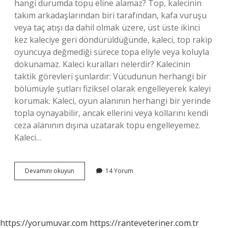
hangi durumda topu eline alamaz? Top, kalecinin
takım arkadaşlarından biri tarafından, kafa vuruşu
veya taç atışı da dahil olmak üzere, üst üste ikinci
kez kaleciye geri döndürüldüğünde, kaleci, top rakip
oyuncuya değmediği sürece topa eliyle veya koluyla
dokunamaz. Kaleci kuralları nelerdir? Kalecinin
taktik görevleri şunlardır: Vücudunun herhangi bir
bölümüyle şutları fiziksel olarak engelleyerek kaleyi
korumak. Kaleci, oyun alanının herhangi bir yerinde
topla oynayabilir, ancak ellerini veya kollarını kendi
ceza alanının dışına uzatarak topu engelleyemez.
Kaleci…
Kaleci
Devamını okuyun
14 Yorum
Tek
Elle
Topu
Tutarsa
Müdahale
https://yorumuvar.com
https://ranteveteriner.com.tr
Edilir