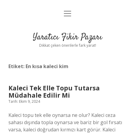
menüyü
Anasayfa
aç
Gizlilik Politikası
Yaratıcı Fikir Pazarı
Yasal Uyarı
Dikkat çeken önerilerle fark yarat!
Hakkımızda
Etiket:
En kısa kaleci kim
Kaleci Tek Elle Topu Tutarsa
Müdahale Edilir Mi
Tarih: Ekim 9, 2024
Kaleci topu tek elle oynarsa ne olur? Kaleci ceza
sahası dışında topla oynarsa ve bariz bir gol fırsatı
varsa, kaleci doğrudan kırmızı kart görür. Kaleci