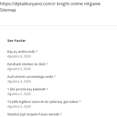
https://dijitaldunyaniz.com.tr
knight online
nttgame
Mi
Sitemap
Sidebar
Son Yazılar
Baş eş seslisi nedir ?
Ağustos 6, 2026
Karahanlı ölürken ne dedi ?
Ağustos 5, 2026
Aval verenin sorumluluğu nedir ?
Ağustos 4, 2026
1 kilo pirzola kaç kalemdir ?
Ağustos 3, 2026
10 yıllık İngiltere vizesi ile bir yılda kaç gün kalınır ?
Ağustos 3, 2026
İstanbul Şişli Sosyete Pazarı nerede ?