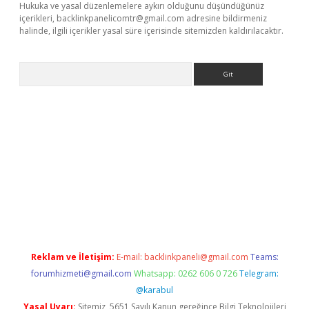
Hukuka ve yasal düzenlemelere aykırı olduğunu düşündüğünüz
içerikleri,
backlinkpanelicomtr@gmail.com
adresine bildirmeniz
halinde, ilgili içerikler yasal süre içerisinde sitemizden kaldırılacaktır.
Arama
e
Reklam ve İletişim:
E-mail:
backlinkpaneli@gmail.com
Teams:
forumhizmeti@gmail.com
Whatsapp: 0262 606 0 726
Telegram:
@karabul
Yasal Uyarı:
Sitemiz, 5651 Sayılı Kanun gereğince Bilgi Teknolojileri