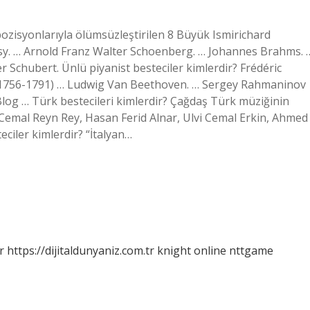
ozisyonlarıyla ölümsüzleştirilen 8 Büyük Ismirichard
sy. … Arnold Franz Walter Schoenberg. … Johannes Brahms. 
 Schubert. Ünlü piyanist besteciler kimlerdir? Frédéric
1756-1791) … Ludwig Van Beethoven. … Sergey Rahmaninov
og … Türk bestecileri kimlerdir? Çağdaş Türk müziğinin
 Cemal Reyn Rey, Hasan Ferid Alnar, Ulvi Cemal Erkin, Ahmed
ciler kimlerdir? “İtalyan…
r
https://dijitaldunyaniz.com.tr
knight online
nttgame