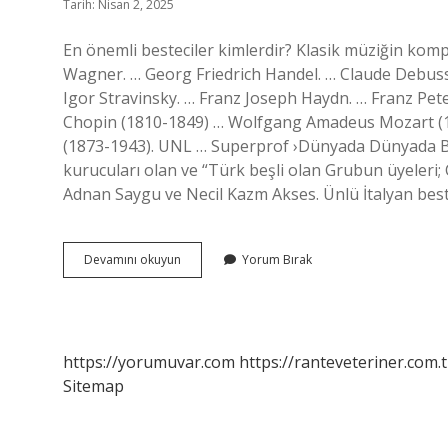
Tarih: Nisan 2, 2025
En önemli besteciler kimlerdir? Klasik müziğin komp
Wagner. … Georg Friedrich Handel. … Claude Debus
Igor Stravinsky. … Franz Joseph Haydn. … Franz Peter
Chopin (1810-1849) … Wolfgang Amadeus Mozart (
(1873-1943). UNL … Superprof ›Dünyada Dünyada Bl
kurucuları olan ve “Türk beşli olan Grubun üyeleri;
Adnan Saygu ve Necil Kazm Akses. Ünlü İtalyan beste
Batı
Devamını okuyun
Yorum Bırak
Müziği
Bestecileri
Kimlerdir
https://yorumuvar.com
https://ranteveteriner.com.t
Sitemap