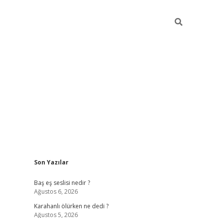
Sidebar
Son Yazılar
vdcasino
Baş eş seslisi nedir ?
Ağustos 6, 2026
Karahanlı ölürken ne dedi ?
Ağustos 5, 2026