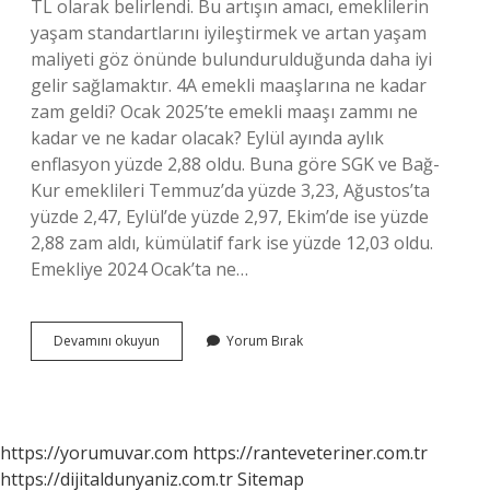
TL olarak belirlendi. Bu artışın amacı, emeklilerin
yaşam standartlarını iyileştirmek ve artan yaşam
maliyeti göz önünde bulundurulduğunda daha iyi
gelir sağlamaktır. 4A emekli maaşlarına ne kadar
zam geldi? Ocak 2025’te emekli maaşı zammı ne
kadar ve ne kadar olacak? Eylül ayında aylık
enflasyon yüzde 2,88 oldu. Buna göre SGK ve Bağ-
Kur emeklileri Temmuz’da yüzde 3,23, Ağustos’ta
yüzde 2,47, Eylül’de yüzde 2,97, Ekim’de ise yüzde
2,88 zam aldı, kümülatif fark ise yüzde 12,03 oldu.
Emekliye 2024 Ocak’ta ne…
Emekli
Devamını okuyun
Yorum Bırak
Maaşı
Ne
Kadar
Oldu
2024
https://yorumuvar.com
https://ranteveteriner.com.tr
Tablosu
https://dijitaldunyaniz.com.tr
Sitemap