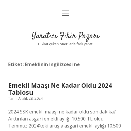
menüyü
Anasayfa
aç
Gizlilik Politikası
Yaratıcı Fikir Pazarı
Yasal Uyarı
Dikkat çeken önerilerle fark yarat!
Hakkımızda
Etiket:
Emeklinin İngilizcesi ne
Emekli Maaşı Ne Kadar Oldu 2024
Tablosu
Tarih: Aralık 28, 2024
2024 SSK emekli maaşı ne kadar oldu son dakika?
Arttırılan asgari emekli aylığı 10.500 TL oldu.
Temmuz 2024’teki artışla asgari emekli aylığı 10.500