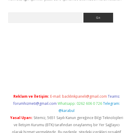
Arama
o.online
Reklam ve İletişim:
E-mail:
backlinkpaneli@gmail.com
Teams:
forumhizmeti@gmail.com
Whatsapp: 0262 606 0 726
Telegram:
@karabul
Yasal Uyarı:
Sitemiz, 5651 Sayılı Kanun gereğince Bilgi Teknolojileri
ve İletişim Kurumu (BTK) tarafından onaylanmış bir Yer Sağlayıcı
olarak hizmet vermektedir. Bu nedenle, sitedeki içerikleri proaktif