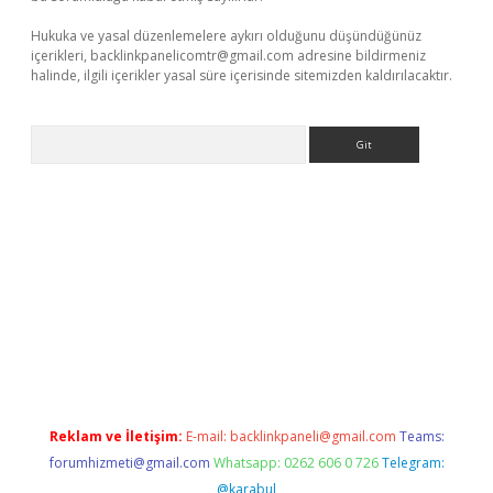
Hukuka ve yasal düzenlemelere aykırı olduğunu düşündüğünüz
içerikleri,
backlinkpanelicomtr@gmail.com
adresine bildirmeniz
halinde, ilgili içerikler yasal süre içerisinde sitemizden kaldırılacaktır.
Arama
e
Reklam ve İletişim:
E-mail:
backlinkpaneli@gmail.com
Teams:
forumhizmeti@gmail.com
Whatsapp: 0262 606 0 726
Telegram:
@karabul