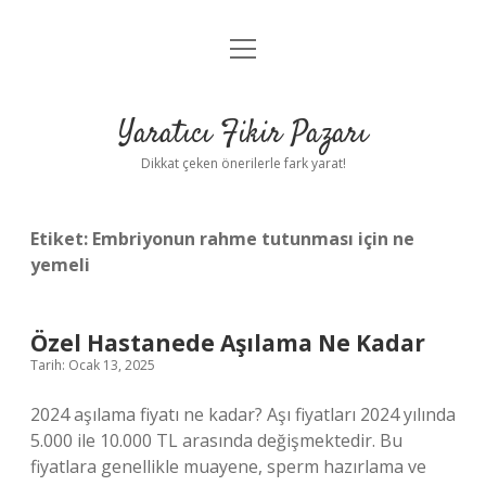
menüyü
Anasayfa
aç
Gizlilik Politikası
Yaratıcı Fikir Pazarı
Yasal Uyarı
Dikkat çeken önerilerle fark yarat!
Hakkımızda
Etiket:
Embriyonun rahme tutunması için ne
yemeli
Özel Hastanede Aşılama Ne Kadar
Tarih: Ocak 13, 2025
2024 aşılama fiyatı ne kadar? Aşı fiyatları 2024 yılında
5.000 ile 10.000 TL arasında değişmektedir. Bu
fiyatlara genellikle muayene, sperm hazırlama ve