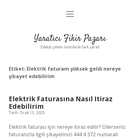
menüyü
Anasayfa
aç
Gizlilik Politikası
Yaratıcı Fikir Pazarı
Yasal Uyarı
Dikkat çeken önerilerle fark yarat!
Hakkımızda
Etiket:
Elektrik faturam yüksek geldi nereye
şikayet edebilirim
Elektrik Faturasına Nasıl Itiraz
Edebilirim
Tarih: Ocak 13, 2025
Elektrik faturası için nereye itiraz edilir? Dilerseniz
faturanızla ilgili şikayetinizi 444 4 372 numaralı