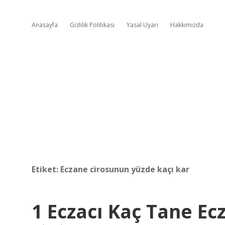
Anasayfa
Gizlilik Politikası
Yasal Uyarı
Hakkımızda
Etiket:
Eczane cirosunun yüzde kaçı kar
1 Eczacı Kaç Tane Ec