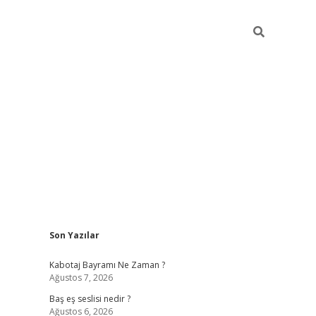
Sidebar
Son Yazılar
vdcasino
Kabotaj Bayramı Ne Zaman ?
Ağustos 7, 2026
Baş eş seslisi nedir ?
Ağustos 6, 2026