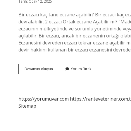
Tarih: Ocak 12, 2025
Bir eczacı kaç tane eczane açabilir? Bir eczacı kaç ec
devralabilir. 2 eczacı Ortak eczane Açabilir mi? “Mad
eczacının mülkiyetinde ve sorumlu yönetiminde veya 
açılabilir. Bir eczacı, ancak bir eczanenin ortağı olabi
Eczanesini devreden eczacı tekrar eczane açabilir mi
devir hakkını kullanan bir eczacı eczanesini devrede
1
Devamını okuyun
Yorum Bırak
Eczacı
Kaç
Tane
Eczane
Açabilir
https://yorumuvar.com
https://ranteveteriner.com.t
Sitemap