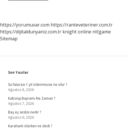
Sağlık
Örgütü
Hangi
Ülkede
https://yorumuvar.com
https://ranteveteriner.com.tr
https://dijitaldunyaniz.com.tr
knight online
nttgame
Sitemap
Sidebar
Son Yazılar
Su faturası 1 yıl ödenmezse ne olur ?
Ağustos 8, 2026
Kabotaj Bayramı Ne Zaman ?
Ağustos 7, 2026
Baş eş seslisi nedir ?
Ağustos 6, 2026
Karahanlı ölürken ne dedi ?