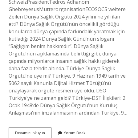
SchweizPräsidentTedros Adhanom
GhebreyesusMutterorganisationECOSOC5 weitere
Zeilen Dünya Sağlık Örgütü 2024 yılını ne yılı ilan
etti? Dünya Sağlık Örgütü’nün öncelikli gördüğü
konularda dünya çapında farkındalık yaratmak için
kutladığı 2024 Dünya Sağlık Günü’nün sloganı
“Sağlığım benim hakkımdır”. Dünya Sağlık
Örgütü’nün açıklamasında belirttiği gibi, dünya
çapında milyonlarca insanın sağlık hakkı giderek
daha fazla tehdit altında. Türkiye Dünya Sağlık
Örgütü’ne üye mi? Türkiye, 9 Haziran 1949 tarih ve
5062 sayılı Kanunla Dijital Hizmet Tüzüğü’nü
onaylayarak örgüte resmen üye oldu. DSÖ
Türkiye’ye ne zaman geldi? Türkiye-DST İlişkileri: 2
Ocak 1948’de Dünya Sağlık Örgütü’nün Kuruluş
Anlaşması’nın imzalanmasının ardından Türkiye, 9…
Dünya
Devamını okuyun
Yorum Bırak