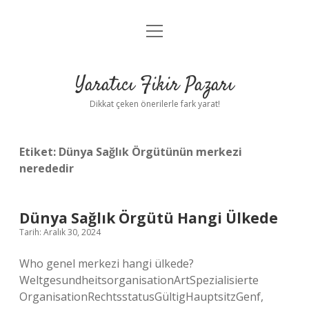
menüyü
Anasayfa
aç
Gizlilik Politikası
Yaratıcı Fikir Pazarı
Yasal Uyarı
Dikkat çeken önerilerle fark yarat!
Hakkımızda
Etiket:
Dünya Sağlık Örgütünün merkezi
nerededir
Dünya Sağlık Örgütü Hangi Ülkede
Tarih: Aralık 30, 2024
Who genel merkezi hangi ülkede?
WeltgesundheitsorganisationArtSpezialisierte
OrganisationRechtsstatusGültigHauptsitzGenf,