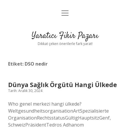
menüyü
Anasayfa
aç
Gizlilik Politikası
Yaratıcı Fikir Pazarı
Yasal Uyarı
Dikkat çeken önerilerle fark yarat!
Hakkımızda
Etiket:
DSO nedir
Dünya Sağlık Örgütü Hangi Ülkede
Tarih: Aralık 30, 2024
Who genel merkezi hangi ülkede?
WeltgesundheitsorganisationArtSpezialisierte
OrganisationRechtsstatusGültigHauptsitzGenf,
SchweizPräsidentTedros Adhanom