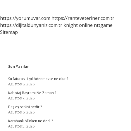
Hangi
Ülkede
https://yorumuvar.com
https://ranteveteriner.com.tr
https://dijitaldunyaniz.com.tr
knight online
nttgame
Sitemap
Sidebar
Son Yazılar
Su faturası 1 yıl ödenmezse ne olur ?
Ağustos 8, 2026
Kabotaj Bayramı Ne Zaman ?
Ağustos 7, 2026
Baş eş seslisi nedir ?
Ağustos 6, 2026
Karahanlı ölürken ne dedi ?
Ağustos 5, 2026