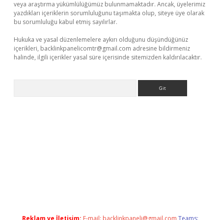
veya araştırma yükümlülüğümüz bulunmamaktadır. Ancak, üyelerimiz
yazdıkları içeriklerin sorumluluğunu taşımakta olup, siteye üye olarak
bu sorumluluğu kabul etmiş sayılırlar.
Hukuka ve yasal düzenlemelere aykırı olduğunu düşündüğünüz
içerikleri,
backlinkpanelicomtr@gmail.com
adresine bildirmeniz
halinde, ilgili içerikler yasal süre içerisinde sitemizden kaldırılacaktır.
Arama
e
Reklam ve İletişim:
E-mail:
backlinkpaneli@gmail.com
Teams: