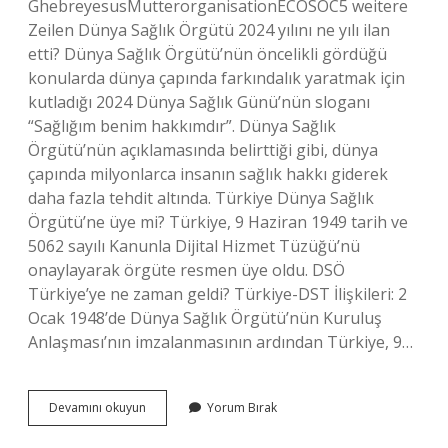
GhebreyesusMutterorganisationECOSOC5 weitere
Zeilen Dünya Sağlık Örgütü 2024 yılını ne yılı ilan
etti? Dünya Sağlık Örgütü’nün öncelikli gördüğü
konularda dünya çapında farkındalık yaratmak için
kutladığı 2024 Dünya Sağlık Günü’nün sloganı
“Sağlığım benim hakkımdır”. Dünya Sağlık
Örgütü’nün açıklamasında belirttiği gibi, dünya
çapında milyonlarca insanın sağlık hakkı giderek
daha fazla tehdit altında. Türkiye Dünya Sağlık
Örgütü’ne üye mi? Türkiye, 9 Haziran 1949 tarih ve
5062 sayılı Kanunla Dijital Hizmet Tüzüğü’nü
onaylayarak örgüte resmen üye oldu. DSÖ
Türkiye’ye ne zaman geldi? Türkiye-DST İlişkileri: 2
Ocak 1948’de Dünya Sağlık Örgütü’nün Kuruluş
Anlaşması’nın imzalanmasının ardından Türkiye, 9…
Dünya
Devamını okuyun
Yorum Bırak
Sağlık
Örgütü