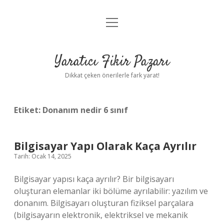
menüyü
Anasayfa
aç
Gizlilik Politikası
Yaratıcı Fikir Pazarı
Yasal Uyarı
Dikkat çeken önerilerle fark yarat!
Hakkımızda
Etiket:
Donanım nedir 6 sınıf
Bilgisayar Yapı Olarak Kaça Ayrılır
Tarih: Ocak 14, 2025
Bilgisayar yapısı kaça ayrılır? Bir bilgisayarı
oluşturan elemanlar iki bölüme ayrılabilir: yazılım ve
donanım. Bilgisayarı oluşturan fiziksel parçalara
(bilgisayarın elektronik, elektriksel ve mekanik