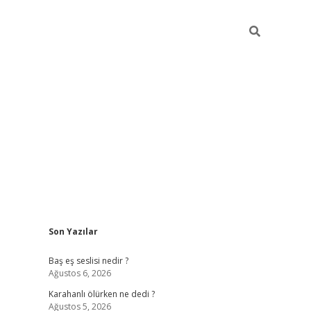
Sidebar
Son Yazılar
vdcasino
Baş eş seslisi nedir ?
Ağustos 6, 2026
Karahanlı ölürken ne dedi ?
Ağustos 5, 2026