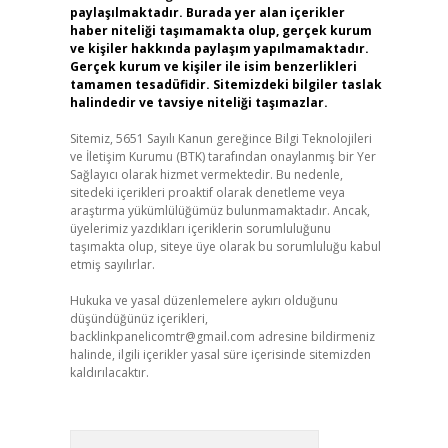
paylaşılmaktadır. Burada yer alan içerikler
haber niteliği taşımamakta olup, gerçek kurum
ve kişiler hakkında paylaşım yapılmamaktadır.
Gerçek kurum ve kişiler ile isim benzerlikleri
tamamen tesadüfidir. Sitemizdeki bilgiler taslak
halindedir ve tavsiye niteliği taşımazlar.
Sitemiz, 5651 Sayılı Kanun gereğince Bilgi Teknolojileri
ve İletişim Kurumu (BTK) tarafından onaylanmış bir Yer
Sağlayıcı olarak hizmet vermektedir. Bu nedenle,
sitedeki içerikleri proaktif olarak denetleme veya
araştırma yükümlülüğümüz bulunmamaktadır. Ancak,
üyelerimiz yazdıkları içeriklerin sorumluluğunu
taşımakta olup, siteye üye olarak bu sorumluluğu kabul
etmiş sayılırlar.
Hukuka ve yasal düzenlemelere aykırı olduğunu
düşündüğünüz içerikleri,
backlinkpanelicomtr@gmail.com
adresine bildirmeniz
halinde, ilgili içerikler yasal süre içerisinde sitemizden
kaldırılacaktır.
Arama