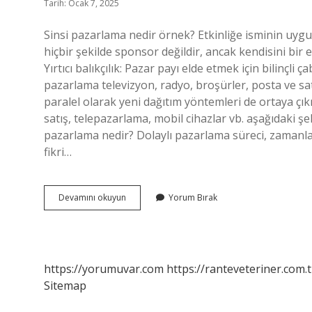
Tarih: Ocak 7, 2025
Sinsi pazarlama nedir örnek? Etkinliğe isminin uyg
hiçbir şekilde sponsor değildir, ancak kendisini bir et
Yırtıcı balıkçılık: Pazar payı elde etmek için bilin
pazarlama televizyon, radyo, broşürler, posta ve satış
paralel olarak yeni dağıtım yöntemleri de ortaya çıkmı
satış, telepazarlama, mobil cihazlar vb. aşağıdaki ş
pazarlama nedir? Dolaylı pazarlama süreci, zamanla 
fikri…
Dolayli
Devamını okuyun
Yorum Bırak
Sinsi
Pazarlama
Nedir
https://yorumuvar.com
https://ranteveteriner.com.t
Sitemap