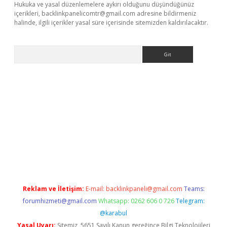
Hukuka ve yasal düzenlemelere aykırı olduğunu düşündüğünüz
içerikleri,
backlinkpanelicomtr@gmail.com
adresine bildirmeniz
halinde, ilgili içerikler yasal süre içerisinde sitemizden kaldırılacaktır.
Arama
e
Reklam ve İletişim:
E-mail:
backlinkpaneli@gmail.com
Teams:
forumhizmeti@gmail.com
Whatsapp: 0262 606 0 726
Telegram:
@karabul
Yasal Uyarı:
Sitemiz, 5651 Sayılı Kanun gereğince Bilgi Teknolojileri