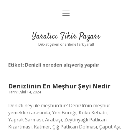
menüyü
Anasayfa
aç
Gizlilik Politikası
Yaratıcı Fikir Pazarı
Yasal Uyarı
Dikkat çeken önerilerle fark yarat!
Hakkımızda
Etiket:
Denizli nereden alışveriş yapılır
Denizlinin En Meşhur Şeyi Nedir
Tarih: Eylül 14, 2024
Denizli neyi ile meşhurdur? Denizli’nin meşhur
yemekleri arasında; Yen Böreği, Kuku Kebabı,
Yaprak Sarması, Arabaşı, Zeytinyağlı Patlıcan
Kızartması, Katmer, Çiğ Patlıcan Dolması, Çaput Aşı,