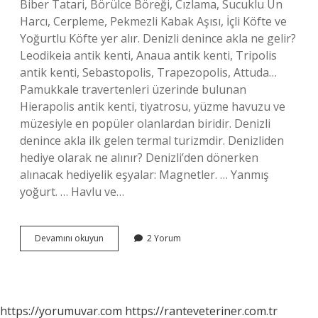
Biber Tatari, Börülce Böreği, Cızlama, Sucuklu Un
Harcı, Cerpleme, Pekmezli Kabak Aşısı, İçli Köfte ve
Yoğurtlu Köfte yer alır. Denizli denince akla ne gelir?
Leodikeia antik kenti, Anaua antik kenti, Tripolis
antik kenti, Sebastopolis, Trapezopolis, Attuda…
Pamukkale travertenleri üzerinde bulunan
Hierapolis antik kenti, tiyatrosu, yüzme havuzu ve
müzesiyle en popüler olanlardan biridir. Denizli
denince akla ilk gelen termal turizmdir. Denizliden
hediye olarak ne alınır? Denizli’den dönerken
alınacak hediyelik eşyalar: Magnetler. … Yanmış
yoğurt. … Havlu ve…
Denizlinin
Devamını okuyun
2 Yorum
En
Meşhur
Şeyi
Nedir
https://yorumuvar.com
https://ranteveteriner.com.tr