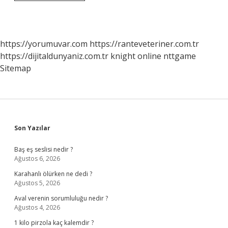
Ne
Demek
https://yorumuvar.com
https://ranteveteriner.com.tr
https://dijitaldunyaniz.com.tr
knight online
nttgame
Sitemap
Sidebar
Son Yazılar
Baş eş seslisi nedir ?
Ağustos 6, 2026
Karahanlı ölürken ne dedi ?
Ağustos 5, 2026
Aval verenin sorumluluğu nedir ?
Ağustos 4, 2026
1 kilo pirzola kaç kalemdir ?