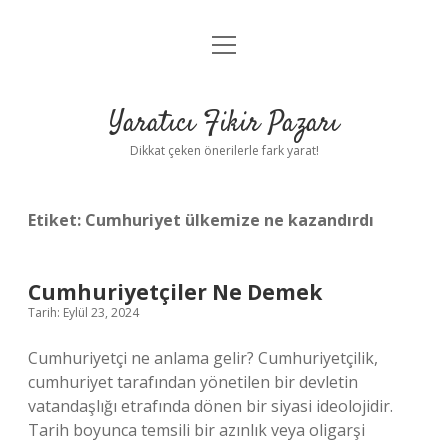
menüyü
Anasayfa
aç
Gizlilik Politikası
Yaratıcı Fikir Pazarı
Yasal Uyarı
Dikkat çeken önerilerle fark yarat!
Hakkımızda
Etiket:
Cumhuriyet ülkemize ne kazandırdı
Cumhuriyetçiler Ne Demek
Tarih: Eylül 23, 2024
Cumhuriyetçi ne anlama gelir? Cumhuriyetçilik,
cumhuriyet tarafından yönetilen bir devletin
vatandaşlığı etrafında dönen bir siyasi ideolojidir.
Tarih boyunca temsili bir azınlık veya oligarşi