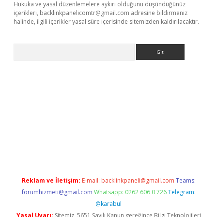
Hukuka ve yasal düzenlemelere aykırı olduğunu düşündüğünüz
içerikleri,
backlinkpanelicomtr@gmail.com
adresine bildirmeniz
halinde, ilgili içerikler yasal süre içerisinde sitemizden kaldırılacaktır.
Arama
e
Reklam ve İletişim:
E-mail:
backlinkpaneli@gmail.com
Teams:
forumhizmeti@gmail.com
Whatsapp: 0262 606 0 726
Telegram:
@karabul
Yasal Uyarı:
Sitemiz, 5651 Sayılı Kanun gereğince Bilgi Teknolojileri