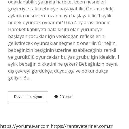
odaklanabilir; yakında hareket eden nesneleri
gözleriyle takip etmeye başlayabilir. Önümüzdeki
aylarda nesnelere uzanmaya başlayabilir. 1 aylık
bebek oyuncak oynar mı? 0 ila 4 ay arası dönem
Hareket kabiliyeti hala kısıtlı olan yürümeye
başlayan çocuklar için yenidoğan reflekslerini
geliştirecek oyuncaklar seçmeniz önerilir. Örneğin,
bebeğinizin beşiğinin üzerine asabileceğiniz renkli
ve gürültülü oyuncaklar bu yaş grubu için idealdir. 1
aylık bebeğin dikkatini ne çeker? Bebeğinizin beyni,
dış çevreyi gördükçe, duydukça ve dokundukça
gelişir. Bu…
1
Devamını okuyun
2 Yorum
Aylik
Bebek
Neyle
Oynar
https://yorumuvar.com
https://ranteveteriner.com.tr