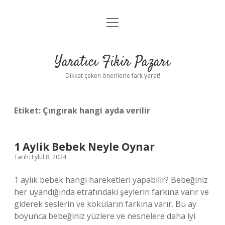
menüyü
Anasayfa
aç
Gizlilik Politikası
Yaratıcı Fikir Pazarı
Yasal Uyarı
Dikkat çeken önerilerle fark yarat!
Hakkımızda
Etiket:
Çıngırak hangi ayda verilir
1 Aylik Bebek Neyle Oynar
Tarih: Eylül 8, 2024
1 aylık bebek hangi hareketleri yapabilir? Bebeğiniz
her uyandığında etrafındaki şeylerin farkına varır ve
giderek seslerin ve kokuların farkına varır. Bu ay
boyunca bebeğiniz yüzlere ve nesnelere daha iyi