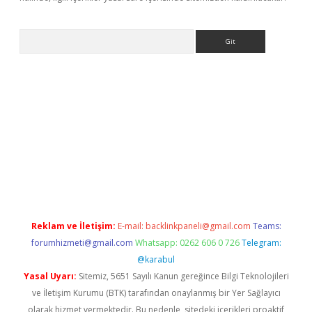
Arama
e
Reklam ve İletişim:
E-mail:
backlinkpaneli@gmail.com
Teams:
forumhizmeti@gmail.com
Whatsapp: 0262 606 0 726
Telegram:
@karabul
Yasal Uyarı:
Sitemiz, 5651 Sayılı Kanun gereğince Bilgi Teknolojileri
ve İletişim Kurumu (BTK) tarafından onaylanmış bir Yer Sağlayıcı
olarak hizmet vermektedir. Bu nedenle, sitedeki içerikleri proaktif