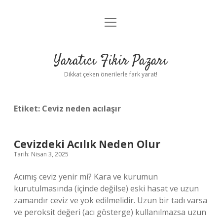
menüyü
Anasayfa
aç
Gizlilik Politikası
Yaratıcı Fikir Pazarı
Yasal Uyarı
Dikkat çeken önerilerle fark yarat!
Hakkımızda
Etiket:
Ceviz neden acılaşır
Cevizdeki Acılık Neden Olur
Tarih: Nisan 3, 2025
Acımış ceviz yenir mi? Kara ve kurumun
kurutulmasında (içinde değilse) eski hasat ve uzun
zamandır ceviz ve yok edilmelidir. Uzun bir tadı varsa
ve peroksit değeri (acı gösterge) kullanılmazsa uzun