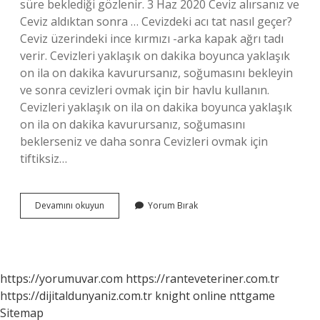
süre beklediği gözlenir. 3 Haz 2020 Ceviz alırsanız ve
Ceviz aldıktan sonra … Cevizdeki acı tat nasıl geçer?
Ceviz üzerindeki ince kırmızı -arka kapak ağrı tadı
verir. Cevizleri yaklaşık on dakika boyunca yaklaşık
on ila on dakika kavurursanız, soğumasını bekleyin
ve sonra cevizleri ovmak için bir havlu kullanın.
Cevizleri yaklaşık on ila on dakika boyunca yaklaşık
on ila on dakika kavurursanız, soğumasını
beklerseniz ve daha sonra Cevizleri ovmak için
tiftiksiz…
Cevizdeki
Devamını okuyun
Yorum Bırak
Acılık
Neden
Olur
https://yorumuvar.com
https://ranteveteriner.com.tr
https://dijitaldunyaniz.com.tr
knight online
nttgame
Sitemap