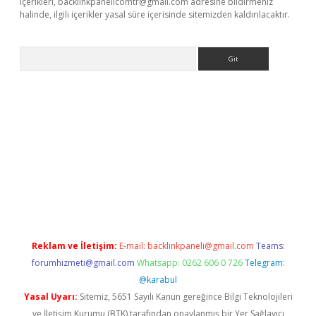
içerikleri,
backlinkpanelicomtr@gmail.com
adresine bildirmeniz
halinde, ilgili içerikler yasal süre içerisinde sitemizden kaldırılacaktır.
Arama
ne
Reklam ve İletişim:
E-mail:
backlinkpaneli@gmail.com
Teams:
forumhizmeti@gmail.com
Whatsapp: 0262 606 0 726
Telegram:
@karabul
Yasal Uyarı:
Sitemiz, 5651 Sayılı Kanun gereğince Bilgi Teknolojileri
ve İletişim Kurumu (BTK) tarafından onaylanmış bir Yer Sağlayıcı