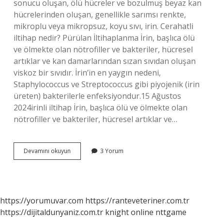
sonucu oluşan, ölü hücreler ve bozulmuş beyaz kan
hücrelerinden oluşan, genellikle sarımsı renkte,
mikroplu veya mikropsuz, koyu sıvı, irin. Cerahatli
iltihap nedir? Pürülan İltihaplanma İrin, başlıca ölü
ve ölmekte olan nötrofiller ve bakteriler, hücresel
artıklar ve kan damarlarından sızan sıvıdan oluşan
viskoz bir sıvıdır. İrin’in en yaygın nedeni,
Staphylococcus ve Streptococcus gibi piyojenik (irin
üreten) bakterilerle enfeksiyondur.15 Ağustos
2024irinli iltihap İrin, başlıca ölü ve ölmekte olan
nötrofiller ve bakteriler, hücresel artıklar ve…
Cerahat
Devamını okuyun
3 Yorum
Toplanması
Ne
Demek
https://yorumuvar.com
https://ranteveteriner.com.tr
https://dijitaldunyaniz.com.tr
knight online
nttgame