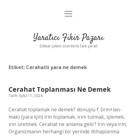
menüyü
Anasayfa
aç
Gizlilik Politikası
Yaratıcı Fikir Pazarı
Yasal Uyarı
Dikkat çeken önerilerle fark yarat!
Hakkımızda
Etiket:
Cerahatli yara ne demek
Cerahat Toplanması Ne Demek
Tarih: Eylül 11, 2024
Cerahat toplamak ne demek? dönüşlü f. (irin+lan-
mak) (yara için) irin toplamak, irini tutmak, işlemek,
irin üretmek. Cerahat ne anlama gelir? İrin veya irin;
Organizmanın herhangi bir yerinde iltihaplanma