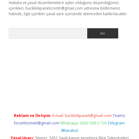
Hukuka ve yasal düzenlemelere aykırı olduğunu düşündüğünüz
içerikleri,
backlinkpanelicomtr@gmail.com
adresine bildirmeniz
halinde, ilgili içerikler yasal süre içerisinde sitemizden kaldırılacaktır.
Arama
e
Reklam ve İletişim:
E-mail:
backlinkpaneli@gmail.com
Teams:
forumhizmeti@gmail.com
Whatsapp: 0262 606 0 726
Telegram:
@karabul
Yasal Uyarı:
Sitemiz, 5651 Sayılı Kanun gereğince Bilgi Teknolojileri