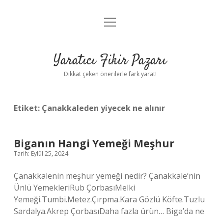
menüyü
Anasayfa
aç
Gizlilik Politikası
Yaratıcı Fikir Pazarı
Yasal Uyarı
Dikkat çeken önerilerle fark yarat!
Hakkımızda
Etiket:
Çanakkaleden yiyecek ne alınır
Biganın Hangi Yemeği Meşhur
Tarih: Eylül 25, 2024
Çanakkalenin meşhur yemeği nedir? Çanakkale’nin
Ünlü YemekleriRub ÇorbasıMelki
Yemeği.Tumbi.Metez.Çırpma.Kara Gözlü Köfte.Tuzlu
Sardalya.Akrep ÇorbasıDaha fazla ürün… Biga’da ne