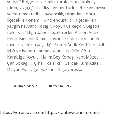
yetişir? Bölgenin verimli topraklarında buğday,
pirinç, ayçiçeği, bakliyat ve her türlü sebze ve meyve
yetiştirilmektedir. Hayvancılık, tarımdan sonra
ilçedeki en önemli ikinci endüstridir. İlçedeki en
yaygın hayvancılık sığır, koyun ve keçidir. Bigada
neler var? Biga’da Gezilecek Yerler: Parion Antik
Kenti. Biga’nın Kemer köyünde bulunan ve antik
medeniyetlerin yaşadığı Parion Antik Kenti’nin tarihi
M.Ö.’ye kadar uzanmaktadır. … Nilüfer Gölü …
Karabiga Koyu. … Halim Bey Konağı Kent Müzesi. …
Çan Sokağı. … Çınarlık Parkı … Çardak Kum Adası …
Dalyan PlajıDiğer yazılar… Biga yöresi…
Biganın
Devamını okuyun
Yorum Bırak
Hangi
Yemeği
Meşhur
https://yorumuvar.com
https://ranteveteriner.com.tr